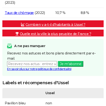
(2023)
Taux de chômage
(2022)
10,7 %
8,8 %
Combien y a-t-il d'habitants à Ussel ?
Quelle est la ville la plus peuplée de France ?
A ne pas manquer
Recevez nos astuces et bons plans directement par e-
mail.
Je m'abonne
En savoir plus sur notre politique de confidentialité
Labels et récompenses d'Ussel
Ussel
Pavillon bleu
non