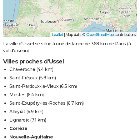
Leaflet
|
Map data ©
OpenStreetMap
contributors
La ville d'Ussel se situe à une distance de 368 km de Paris (à
vol d'oiseau).
Villes proches d'Ussel
Chaveroche
(4.4 km)
Saint-Fréjoux
(5.8 km)
Saint-Pardoux-le-Vieux
(6.3 km)
Mestes
(6.4 km)
Saint-Exupéry-les-Roches
(6.7 km)
Alleyrat
(6.9 km)
Lignareix
(7.1 km)
Corrèze
Nouvelle-Aquitaine