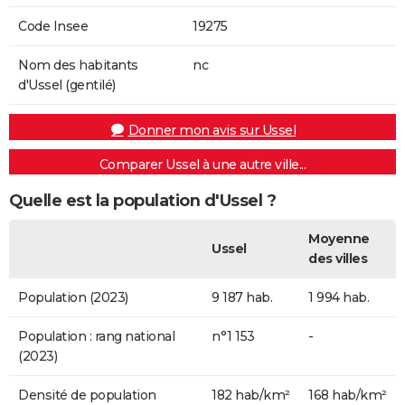
Code Insee
19275
Nom des habitants
nc
d'Ussel (gentilé)
Donner mon avis sur Ussel
Comparer Ussel à une autre ville...
Quelle est la population d'Ussel ?
Moyenne
Ussel
des villes
Population (2023)
9 187 hab.
1 994 hab.
Population : rang national
n°1 153
-
(2023)
Densité de population
182 hab/km²
168 hab/km²