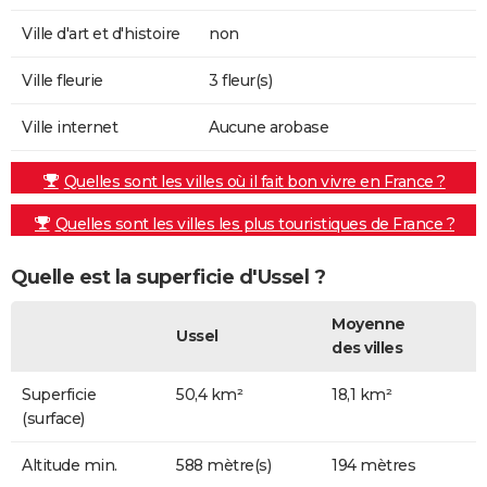
Ville d'art et d'histoire
non
Ville fleurie
3 fleur(s)
Ville internet
Aucune arobase
Quelles sont les villes où il fait bon vivre en France ?
Quelles sont les villes les plus touristiques de France ?
Quelle est la superficie d'Ussel ?
Moyenne
Ussel
des villes
Superficie
50,4 km²
18,1 km²
(surface)
Altitude min.
588 mètre(s)
194 mètres