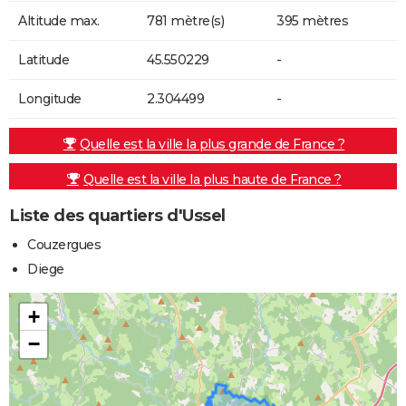
Altitude max.
781 mètre(s)
395 mètres
Latitude
45.550229
-
Longitude
2.304499
-
Quelle est la ville la plus grande de France ?
Quelle est la ville la plus haute de France ?
Liste des quartiers d'Ussel
Couzergues
Diege
+
−