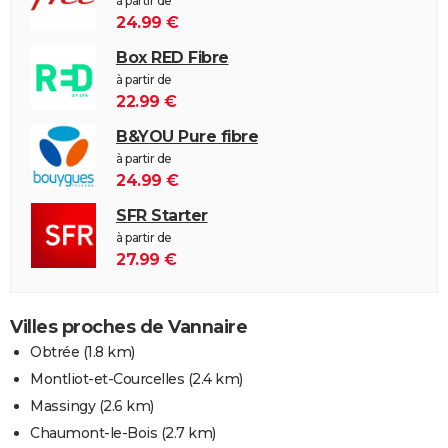
à partir de
24.99 €
Box RED Fibre
à partir de
22.99 €
B&YOU Pure fibre
à partir de
24.99 €
SFR Starter
à partir de
27.99 €
Villes proches de Vannaire
Obtrée
(1.8 km)
Montliot-et-Courcelles
(2.4 km)
Massingy
(2.6 km)
Chaumont-le-Bois
(2.7 km)