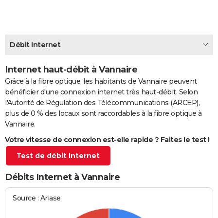
City break
Voyage de noces
Climat
Destinations
Voyage nature
Forum
+
PHOTO
GUIDES D'ACHAT
Débit Internet
BONS PLANS
Internet haut-débit à Vannaire
CARTE DE VOEUX
Grâce à la fibre optique, les habitants de Vannaire peuvent
Carte Bonne année
Carte Pâques
Carte de Noël
Carte Saint-Valentin
Carte d'anniversaire
DICTIONNAIRE
bénéficier d'une connexion internet très haut-débit. Selon
l'Autorité de Régulation des Télécommunications (ARCEP),
Biographies
Expressions
Dictionnaire
Citations
Proverbes
PROGRAMME TV
plus de 0 % des locaux sont raccordables à la fibre optique à
Vannaire.
COPAINS D'AVANT
Votre vitesse de connexion est-elle rapide ? Faites le test !
Se connecter
Collèges
Universités
Service militaire
S'inscrire
Lycées
Primaires
Entreprises
Avis de recherche
AVIS DE DÉCÈS
Test de débit Internet
FORUM
Débits Internet à Vannaire
Lifestyle
Sport
Television
Cinema
Bricolage
Culture
Auto
Voyage
Source : Ariase