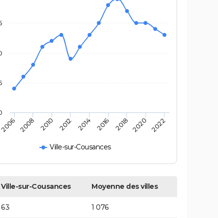
5
0
5
0
2020
2014
2008
2018
2012
2006
2022
2016
2010
Ville-sur-Cousances
Ville-sur-Cousances
Moyenne des villes
63
1 076