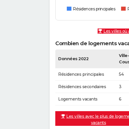
Résidences principales
Les villes où
Combien de logements vacan
Ville
Données 2022
Cou
Résidences principales
54
Résidences secondaires
3
Logements vacants
6
Les villes avec le plus de logem
vacants