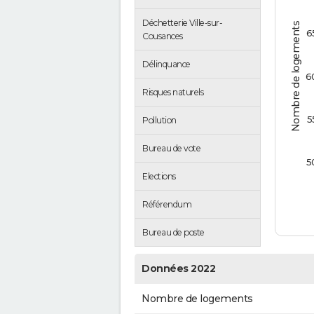
Déchetterie Ville-sur-
Nombre de logements
6
Cousances
Délinquance
6
Risques naturels
5
Pollution
Bureau de vote
5
Elections
Référendum
Bureau de poste
Données 2022
Nombre de logements