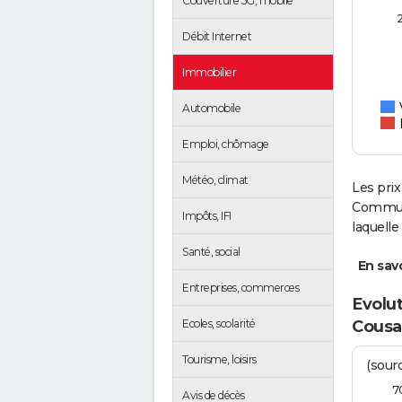
Couverture 5G, mobile
Débit Internet
Immobilier
Automobile
Emploi, chômage
Météo, climat
Les prix
Communa
Impôts, IFI
laquell
Santé, social
En savo
Entreprises, commerces
Evolut
Ecoles, scolarité
Cousa
Tourisme, loisirs
(sourc
7
Avis de décès