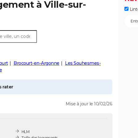
ogement à
Ville-sur-
Lint
ourt
Brocourt-en-Argonne
Les Souhesmes-
e
 rater
Mise à jour le 10/02/26
HLM
Taille des logements