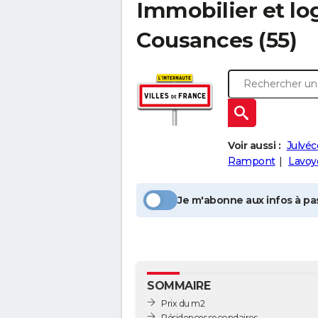
Immobilier et l
Cousances
(55)
Voir aussi :
Julvéc
Rampont
Lavoy
Je m'abonne aux infos à pas
SOMMAIRE
Prix du m2
Résidences secondaires