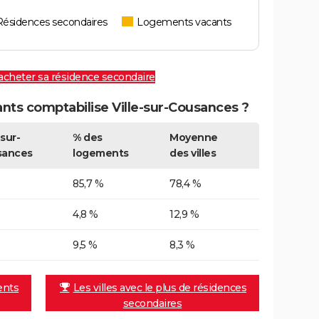
Résidences secondaires
Logements vacants
 acheter sa résidence secondaire
ts comptabilise Ville-sur-Cousances ?
-sur-
% des
Moyenne
sances
logements
des villes
85,7 %
78,4 %
4,8 %
12,9 %
9,5 %
8,3 %
ents
Les villes avec le plus de résidences
secondaires