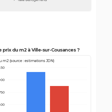
e prix du m2 à Ville-sur-Cousances ?
au m2 (source : estimations JDN)
250
000
750
500