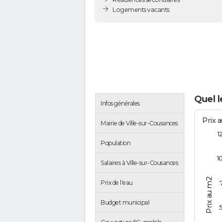
Logements vacants
Quel l
Infos générales
Prix 
Mairie de Ville-sur-Cousances
1
Population
1
Salaires à Ville-sur-Cousances
Prix au m2
Prix de l'eau
Budget municipal