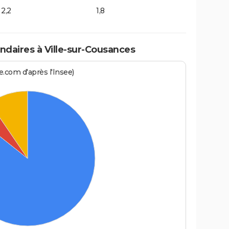
2,2
1,8
daires à Ville-sur-Cousances
.com d'après l'Insee)