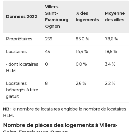
Villers-
Saint-
% des
Moyenne
Données 2022
Frambourg-
logements
des villes
Ognon
Propriétaires
259
83,0 %
78,6 %
Locataires
45
14,4 %
18,6 %
- dont locataires
0
0,0 %
3,4 %
HLM
Locataires
8
2,6 %
2,2 %
hébergés à titre
gratuit
NB :
le nombre de locataires englobe le nombre de locataires
HLM.
Nombre de pièces des logements à Villers-