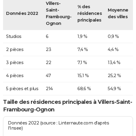
Villers-
% des
Saint-
Moyenne
Données 2022
résidences
Frambourg-
des villes
principales
Ognon
Studios
6
1,9 %
0,9 %
2 pièces
23
7,4 %
4,4 %
3 pièces
22
7,1 %
13,4 %
4 pièces
47
15,1 %
25,2 %
5 pièces et plus
214
68,6 %
54,9 %
Taille des résidences principales à Villers-Saint-
Frambourg-Ognon
Données 2022 (source : Linternaute.com d'après
l'Insee)