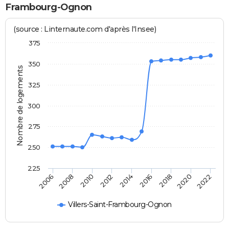
Frambourg-Ognon
(source : Linternaute.com d'après l'Insee)
375
350
Nombre de logements
325
300
275
250
225
2020
2014
2008
2018
2012
2006
2022
2016
2010
Villers-Saint-Frambourg-Ognon