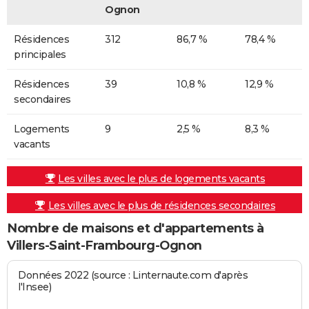
Ognon
Résidences
312
86,7 %
78,4 %
principales
Résidences
39
10,8 %
12,9 %
secondaires
Logements
9
2,5 %
8,3 %
vacants
Les villes avec le plus de logements vacants
Les villes avec le plus de résidences secondaires
Nombre de maisons et d'appartements à
Villers-Saint-Frambourg-Ognon
Données 2022 (source : Linternaute.com d'après
l'Insee)