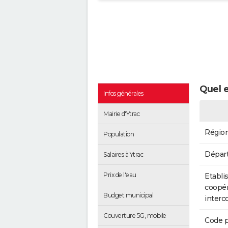
Quel e
Infos générales
Mairie d'Ytrac
Régio
Population
Dépar
Salaires à Ytrac
Prix de l'eau
Etabli
coopér
Budget municipal
inter
Couverture 5G, mobile
Code p