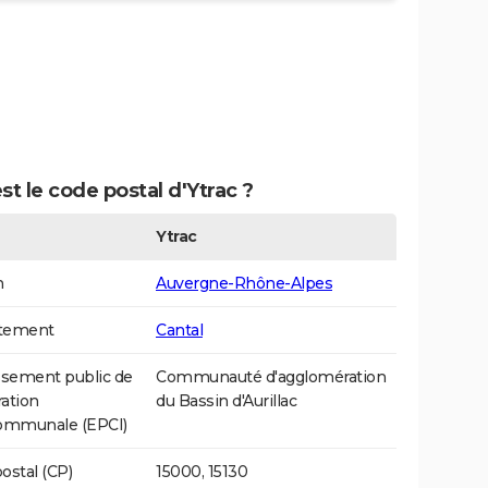
st le code postal d'Ytrac ?
Ytrac
n
Auvergne-Rhône-Alpes
tement
Cantal
ssement public de
Communauté d'agglomération
ation
du Bassin d'Aurillac
communale (EPCI)
ostal (CP)
15000, 15130