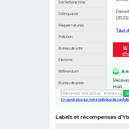
Déchetterie Ytrac
Densit
Délinquance
(2023)
Risques naturels
Taux 
Pollution
Bureau de vote
d'h
Elections
A n
Référendum
Recevez
Bureau de poste
mail.
J
En savoir plus sur notre politique de confiden
Labels et récompenses d'Yt