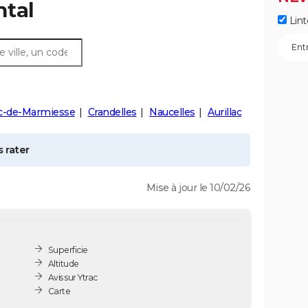
ntal
Lint
c-de-Marmiesse
Crandelles
Naucelles
Aurillac
 rater
Mise à jour le 10/02/26
Superficie
Altitude
Avis sur Ytrac
Carte