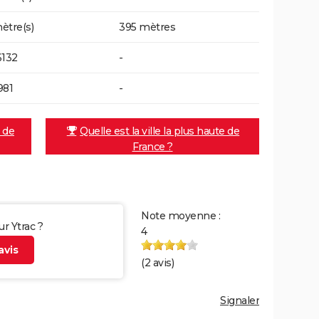
ètre(s)
395 mètres
6132
-
981
-
e de
Quelle est la ville la plus haute de
France ?
Note moyenne :
ur Ytrac ?
4
vis
(
2
avis)
Signaler