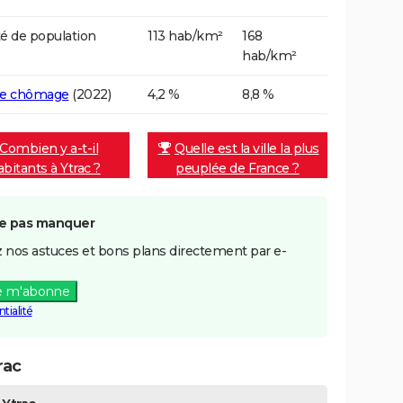
é de population
113 hab/km²
168
hab/km²
de chômage
(2022)
4,2 %
8,8 %
Combien y a-t-il
Quelle est la ville la plus
abitants à Ytrac ?
peuplée de France ?
e pas manquer
 nos astuces et bons plans directement par e-
e m'abonne
tialité
rac