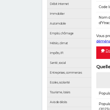
Débit Internet
Code 
Immobilier
Nom d
d'Ytrac
Automobile
Emploi, chômage
Vous pr
démén
Météo, climat
Do
Impôts, IFI
Santé, social
Quelle
Entreprises, commerces
Ecoles, scolarité
Tourisme, loisirs
Popula
Avis de décès
Popula
(2023)