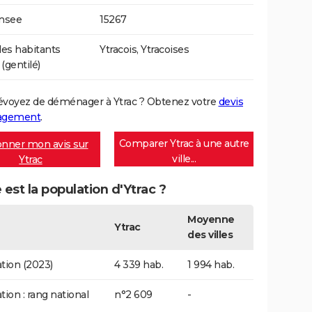
Insee
15267
es habitants
Ytracois, Ytracoises
 (gentilé)
évoyez de déménager à Ytrac ? Obtenez votre
devis
agement
.
Comparer Ytrac à une autre
nner mon avis sur
ville...
Ytrac
 est la population d'Ytrac ?
Moyenne
Ytrac
des villes
tion (2023)
4 339 hab.
1 994 hab.
tion : rang national
n°2 609
-