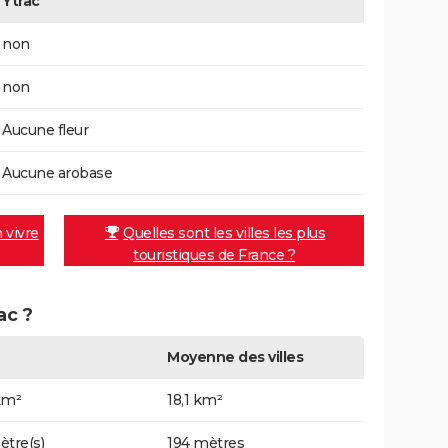
Ytrac
non
non
Aucune fleur
Aucune arobase
n vivre
Quelles sont les villes les plus
touristiques de France ?
ac ?
Moyenne des villes
km²
18,1 km²
ètre(s)
194 mètres