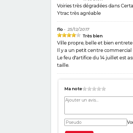
Voiries très dégradées dans Certa
Ytrac très agréable
flo
- 25/12/2017
Très bien
Ville propre, belle et bien entret
Il y a un petit centre commercia
Le feu d'artifice du 14 juillet est
taille.
Ma note
Vo