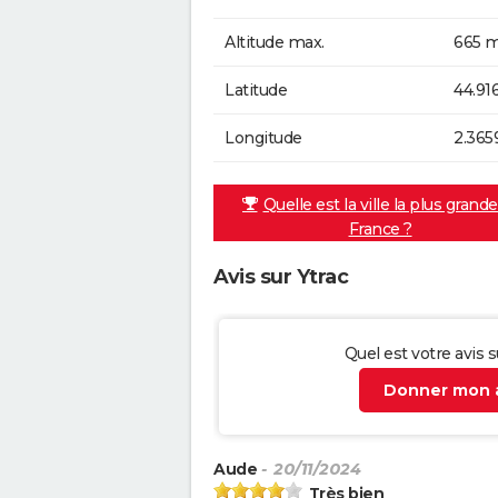
Altitude max.
665 m
Latitude
44.91
Longitude
2.365
Quelle est la ville la plus grand
France ?
Avis sur Ytrac
Quel est votre avis s
Donner mon a
Aude
- 20/11/2024
Très bien