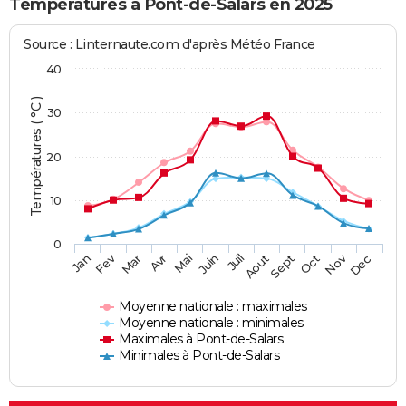
Températures à Pont-de-Salars en 2025
Source : Linternaute.com d'après Météo France
40
Températures ( °C )
30
20
10
0
Fev
Nov
Jan
Mar
Avr
Mai
Juin
Juil
Aout
Sept
Oct
Dec
Moyenne nationale : maximales
Moyenne nationale : minimales
Maximales à Pont-de-Salars
Minimales à Pont-de-Salars