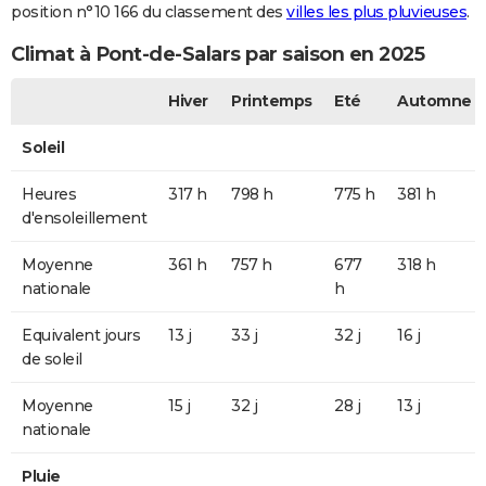
position n°10 166 du classement des
villes les plus pluvieuses
.
Climat à Pont-de-Salars par saison en 2025
Hiver
Printemps
Eté
Automne
Soleil
Heures
317 h
798 h
775 h
381 h
d'ensoleillement
Moyenne
361 h
757 h
677
318 h
nationale
h
Equivalent jours
13 j
33 j
32 j
16 j
de soleil
Moyenne
15 j
32 j
28 j
13 j
nationale
Pluie