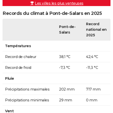
Les villes les plus venteuses
Records du climat à Pont-de-Salars en 2025
Record
Pont-de-
national en
Salars
2025
Températures
Record de chaleur
38,1 °C
42,4 °C
Record de froid
-7,3 °C
-11,3 °C
Pluie
Précipitations maximales
202 mm
717 mm
Précipitations minimales
29 mm
0 mm
Vent