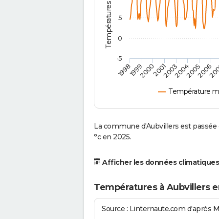
5
0
-5
2001
2003
2004
2005
1998
2006
1999
20
2000
Température mo
La commune d'Aubvillers est passée 
°c en 2025.
Afficher les données climatiques
Températures à Aubvillers e
Source : Linternaute.com d'après 