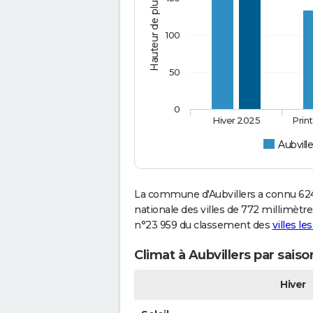
Hauteur de pluie (mm)
100
50
0
Hiver 2025
Prin
Aubville
La commune d'Aubvillers a connu 624
nationale des villes de 772 millimètres
n°23 959 du classement des
villes le
Climat à Aubvillers par sais
Hiver