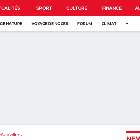
TUALITÉS
SPORT
CULTURE
FINANCE
A
GE NATURE
VOYAGE DE NOCES
FORUM
CLIMAT
+
Aubvillers
NEW