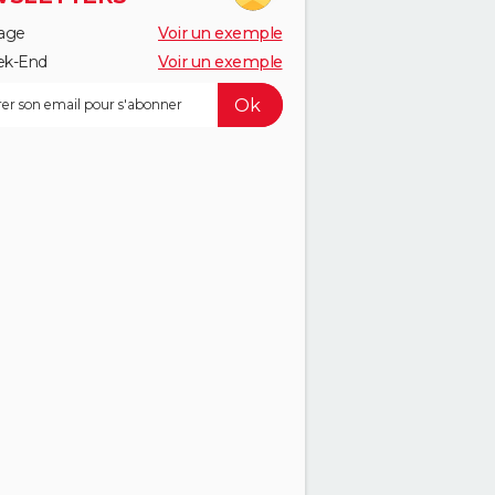
age
Voir un exemple
k-End
Voir un exemple