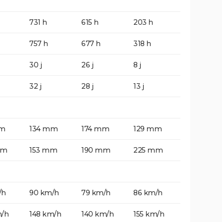
731 h
615 h
203 h
757 h
677 h
318 h
30 j
26 j
8 j
32 j
28 j
13 j
mm
134 mm
174 mm
129 mm
mm
153 mm
190 mm
225 mm
/h
90 km/h
79 km/h
86 km/h
m/h
148 km/h
140 km/h
155 km/h