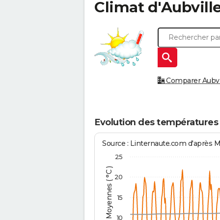
Climat d'
Aubvill
Comparer Aubvill
Evolution des températures 
Source : Linternaute.com d'après 
25
Températures Moyennes ( °C )
20
15
10