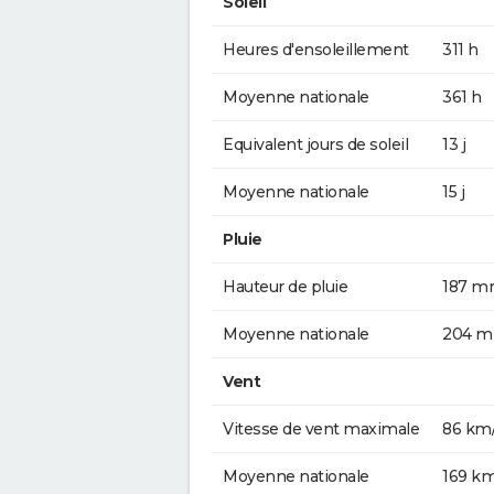
Soleil
Heures d'ensoleillement
311 h
Moyenne nationale
361 h
Equivalent jours de soleil
13 j
Moyenne nationale
15 j
Pluie
Hauteur de pluie
187 
Moyenne nationale
204 
Vent
Vitesse de vent maximale
86 km
Moyenne nationale
169 k