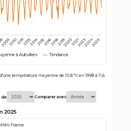
2010
2019
2011
2020
2013
2021
2023
2014
2015
2024
08
2016
2025
2009
2018
yenne à Aubvillers
Tendance
d'une température moyenne de 10,8 °c en 1998 à 11,6
Comparer avec
 de
n 2025
Météo France