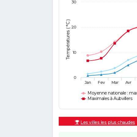
30
Températures ( °C )
20
10
0
Jan
Fev
Mar
Avr
Moyenne nationale : ma
Maximales à Aubvillers
Les villes les plus chaudes