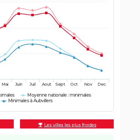
Mai
Juin
Juil
Aout
Sept
Oct
Nov
Dec
ximales
Moyenne nationale : minimales
Minimales à Aubvillers
Les villes les plus froides