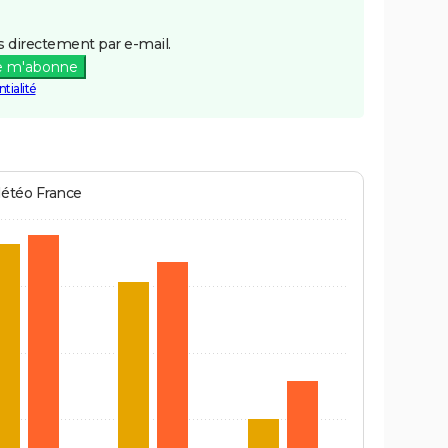
 directement par e-mail.
e m'abonne
tialité
Météo France