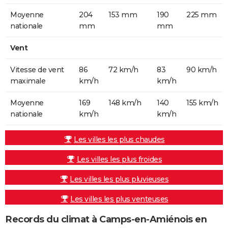
Moyenne
204
153 mm
190
225 mm
nationale
mm
mm
Vent
Vitesse de vent
86
72 km/h
83
90 km/h
maximale
km/h
km/h
Moyenne
169
148 km/h
140
155 km/h
nationale
km/h
km/h
Les villes les plus chaudes
Les villes les plus froides
Les villes les plus pluvieuses
Les villes les plus venteuses
Records du climat à Camps-en-Amiénois en