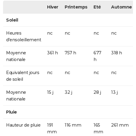
Hiver
Printemps
Eté
Automne
Soleil
Heures
nc
nc
nc
nc
d'ensoleillement
Moyenne
361 h
757 h
677
318 h
nationale
h
Equivalent jours
nc
nc
nc
nc
de soleil
Moyenne
15 j
32 j
28 j
13 j
nationale
Pluie
Hauteur de pluie
191
116 mm
165
261 mm
mm
mm