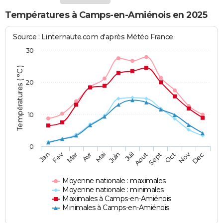
Températures à Camps-en-Amiénois en 2025
Source : Linternaute.com d'après Météo France
30
Températures ( °C )
20
10
0
Fev
Nov
Jan
Mar
Avr
Mai
Juin
Juil
Aout
Sept
Oct
Dec
Moyenne nationale : maximales
Moyenne nationale : minimales
Maximales à Camps-en-Amiénois
Minimales à Camps-en-Amiénois