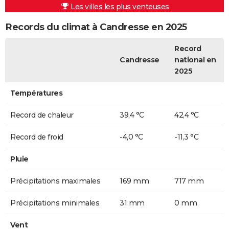
Les villes les plus venteuses
Records du climat à Candresse en 2025
Record
Candresse
national en
2025
Températures
Record de chaleur
39,4 °C
42,4 °C
Record de froid
-4,0 °C
-11,3 °C
Pluie
Précipitations maximales
169 mm
717 mm
Précipitations minimales
31 mm
0 mm
Vent