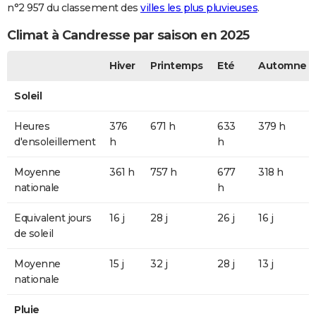
n°2 957 du classement des
villes les plus pluvieuses
.
Climat à Candresse par saison en 2025
Hiver
Printemps
Eté
Automne
Soleil
Heures
376
671 h
633
379 h
d'ensoleillement
h
h
Moyenne
361 h
757 h
677
318 h
nationale
h
Equivalent jours
16 j
28 j
26 j
16 j
de soleil
Moyenne
15 j
32 j
28 j
13 j
nationale
Pluie