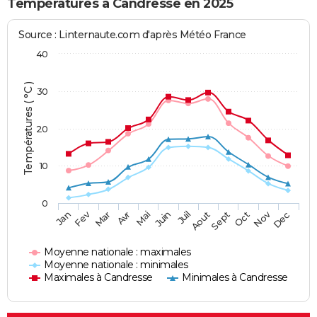
Températures à Candresse en 2025
Source : Linternaute.com d'après Météo France
40
Températures ( °C )
30
20
10
0
Fev
Nov
Jan
Mar
Avr
Mai
Juin
Juil
Aout
Sept
Oct
Dec
Moyenne nationale : maximales
Moyenne nationale : minimales
Maximales à Candresse
Minimales à Candresse