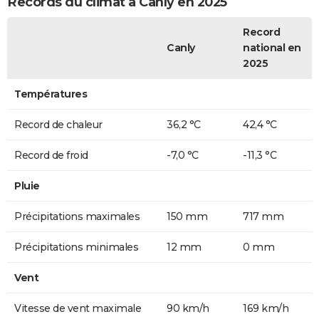
Records du climat à Canly en 2025
Record
Canly
national en
2025
Températures
Record de chaleur
36,2 °C
42,4 °C
Record de froid
-7,0 °C
-11,3 °C
Pluie
Précipitations maximales
150 mm
717 mm
Précipitations minimales
12 mm
0 mm
Vent
Vitesse de vent maximale
90 km/h
169 km/h