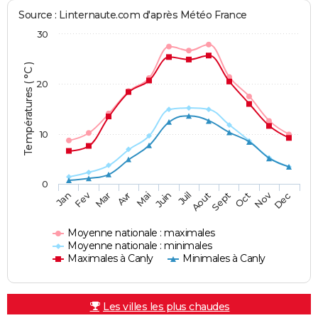
Source : Linternaute.com d'après Météo France
30
Températures ( °C )
20
10
0
Fev
Nov
Jan
Mar
Avr
Mai
Juin
Juil
Aout
Sept
Oct
Dec
Moyenne nationale : maximales
Moyenne nationale : minimales
Maximales à Canly
Minimales à Canly
Les villes les plus chaudes