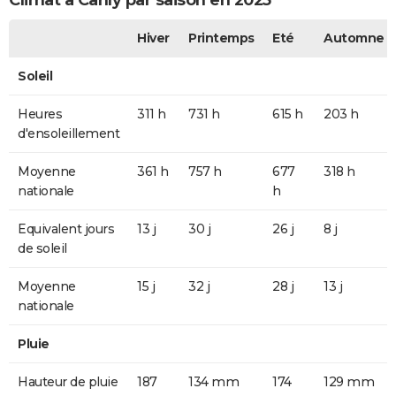
Climat à Canly par saison en 2025
Hiver
Printemps
Eté
Automne
Soleil
Heures
311 h
731 h
615 h
203 h
d'ensoleillement
Moyenne
361 h
757 h
677
318 h
nationale
h
Equivalent jours
13 j
30 j
26 j
8 j
de soleil
Moyenne
15 j
32 j
28 j
13 j
nationale
Pluie
Hauteur de pluie
187
134 mm
174
129 mm