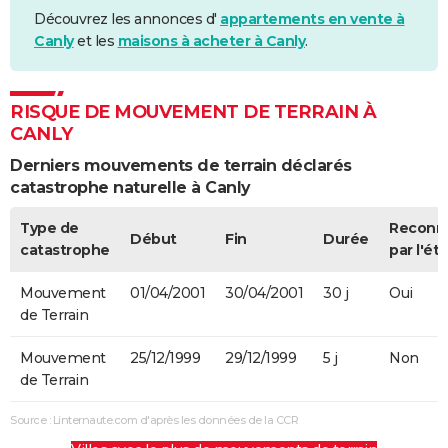
Découvrez les annonces d'
appartements en vente à
Canly
et les
maisons à acheter à Canly
.
RISQUE DE MOUVEMENT DE TERRAIN À
CANLY
Derniers mouvements de terrain déclarés
catastrophe naturelle à Canly
Type de
Reconn
Début
Fin
Durée
catastrophe
par l'éta
Mouvement
01/04/2001
30/04/2001
30 j
Oui
de Terrain
Mouvement
25/12/1999
29/12/1999
5 j
Non
de Terrain
Source : Linternaute.com d'après les données de la CCR