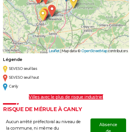
Leaflet
|
Map data ©
OpenStreetMap
contributors
Légende
SEVESO seuil bas
SEVESO seuil haut
Canly
Villes avec le plus de risque industriel
RISQUE DE MÉRULE À CANLY
Aucun arrêté préfectoral au niveau de
Absence
la commune, ni même du
de