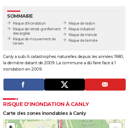
City break
Voyage de noces
Climat
Destinations
Voyage nature
Forum
+
PHOTO
SOMMAIRE
GUIDES D'ACHAT
Risque d’inondation
Risque de radon
Risque de retrait-gonflement
Risque industriel
BONS PLANS
des argiles
Risque de mérule
Risque de mouvement de
Risque de termite
CARTE DE VOEUX
terrain
Carte Bonne année
Carte Pâques
Carte de Noël
Carte Saint-Valentin
Carte d'anniversaire
DICTIONNAIRE
Canly a subi 6 catastrophes naturelles depuis les années 1980,
la dernière datant de 2009. La commune a dû faire face à 1
Biographies
Expressions
Dictionnaire
Citations
Proverbes
PROGRAMME TV
inondation en 2009.
COPAINS D'AVANT
Se connecter
Collèges
Universités
Service militaire
S'inscrire
Lycées
Primaires
Entreprises
Avis de recherche
AVIS DE DÉCÈS
FORUM
RISQUE D’INONDATION À CANLY
Lifestyle
Sport
Television
Cinema
Bricolage
Culture
Auto
Voyage
Carte des zones inondables à Canly
+