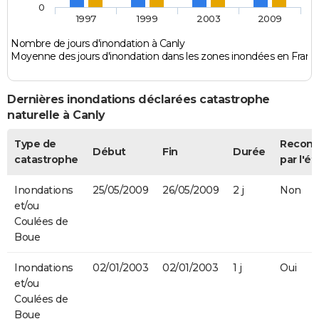
0
1997
1999
2003
2009
Nombre de jours d'inondation à Canly
Moyenne des jours d'inondation dans les zones inondées en Franc
Dernières inondations déclarées catastrophe
naturelle à Canly
Type de
Recon
Début
Fin
Durée
catastrophe
par l'ét
Inondations
25/05/2009
26/05/2009
2 j
Non
et/ou
Coulées de
Boue
Inondations
02/01/2003
02/01/2003
1 j
Oui
et/ou
Coulées de
Boue