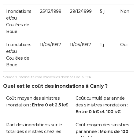
Inondations
25/12/1999
29/12/1999
5 j
Non
et/ou
Coulées de
Boue
Inondations
11/06/1997
11/06/1997
1 j
Oui
et/ou
Coulées de
Boue
Source : Linternaute.com d'après les données de la CCR
Quel est le coût des inondations à Canly ?
Coût moyen des sinistres
Coût cumulé par année
inondation :
Entre 0 et 2,5 k€
des sinistres inondation :
Entre 0 k€ et 100 k€
Part des inondations sur le
Coût moyen des sinistres
total des sinistres chez les
par année :
Moins de 100