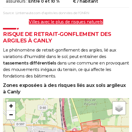
assureurs :
Entre 0 et 10 %
€ / habitant
Source : Linternaute.com d'après les données de l'ONRN
Villes avec le plus de risques naturels
RISQUE DE RETRAIT-GONFLEMENT DES
ARGILES À CANLY
Le phénomène de retrait-gonflement des argiles, lié aux
variations d'humidité dans le sol, peut entraîner des
tassements différentiels
dans une commune en provoquant
des mouvements inégaux du terrain, ce qui affecte les
fondations des bâtiments.
Zones exposées à des risques liés aux sols argileux
à Canly
+
−