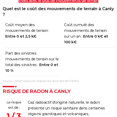
Villes avec le plus de mouvements de terrain
Quel est le coût des mouvements de terrain à Canly
?
Coût moyen des
Coût cumulé des
mouvements de terrain :
mouvements de terrain
Entre 0 et 2,5 k€
sur un an :
Entre 0 k€ et
100 k€
Part des sinistres
mouvements de terrain sur le
total des sinistres :
Entre 0 et
10 %
Source : Linternaute.com d'après les données de l'ONRN
RISQUE DE RADON À CANLY
Le risque
Gaz radioactif d'origine naturelle, le radon
est de :
présente un risque sanitaire dans certaines
1 / 3
régions granitiques et volcaniques,