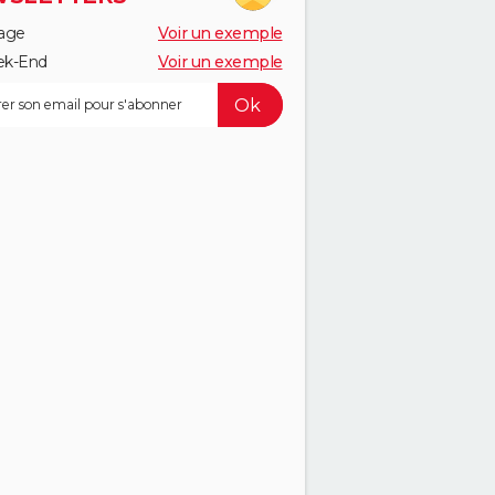
age
Voir un exemple
k-End
Voir un exemple