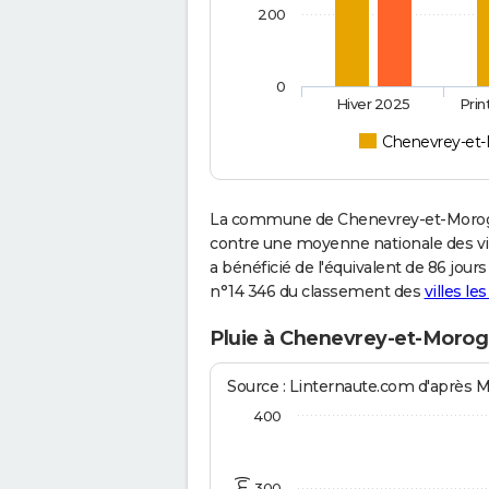
200
0
Hiver 2025
Pri
Chenevrey-et
La commune de Chenevrey-et-Morogn
contre une moyenne nationale des vill
a bénéficié de l'équivalent de 86 jour
n°14 346 du classement des
villes le
Pluie à Chenevrey-et-Morog
Source : Linternaute.com d'après 
400
300