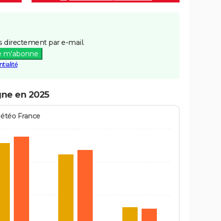
 directement par e-mail.
e m'abonne
tialité
gne en 2025
Météo France