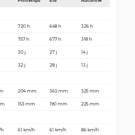
Printemps
Eté
Automne
720 h
648 h
326 h
757 h
677 h
318 h
30 j
27 j
14 j
32 j
28 j
13 j
mm
204 mm
363 mm
325 mm
mm
153 mm
190 mm
225 mm
/h
61 km/h
61 km/h
86 km/h