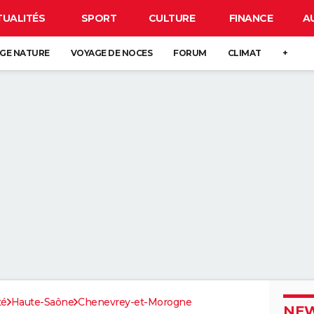
TUALITÉS
SPORT
CULTURE
FINANCE
A
GE NATURE
VOYAGE DE NOCES
FORUM
CLIMAT
+
té
Haute-Saône
Chenevrey-et-Morogne
NEW