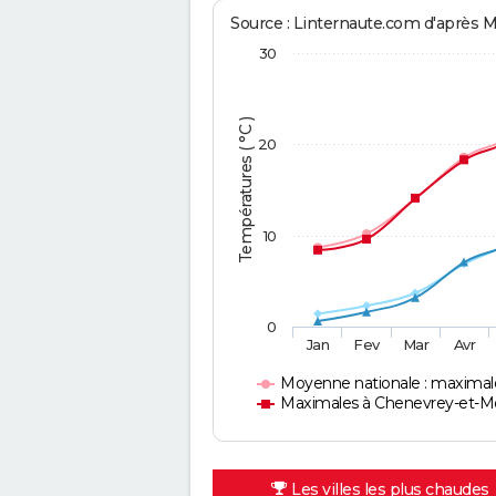
Source : Linternaute.com d'après 
30
Températures ( °C )
20
10
0
Jan
Fev
Mar
Avr
Moyenne nationale : maximal
Maximales à Chenevrey-et-
Les villes les plus chaudes