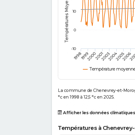
Températures Moyennes ( °C )
10
0
-10
2001
2004
1998
2006
2000
2003
2005
1999
20
Température moyenne
La commune de Chenevrey-et-Morogn
°c en 1998 à 12,5 °c en 2025.
Afficher les données climatiques
Températures à Chenevrey-