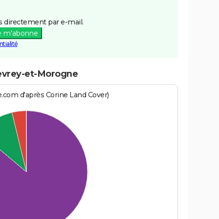
 directement par e-mail.
e m'abonne
tialité
nevrey-et-Morogne
e.com d'après Corine Land Cover)