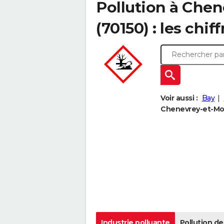
Pollution à Che
(70150) : les chiff
Voir aussi :
Bay
Chenevrey-et-Mor
Industrie polluante
Pollution de 