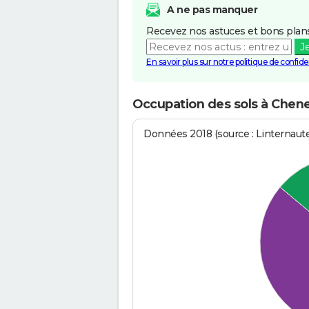
A ne pas manquer
Recevez nos astuces et bons plans
J
En savoir plus sur notre politique de confiden
Occupation des sols à Che
Données 2018 (source : Linternaut