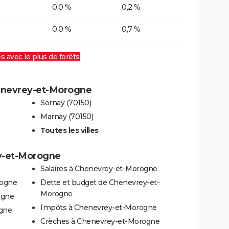
0,0 %
0,2 %
0,0 %
0,7 %
es avec le plus de forêts
henevrey-et-Morogne
Sornay (70150)
Marnay (70150)
Toutes les villes
ey-et-Morogne
Salaires à Chenevrey-et-Morogne
rogne
Dette et budget de Chenevrey-et-
Morogne
ogne
Impôts à Chenevrey-et-Morogne
ogne
Crèches à Chenevrey-et-Morogne