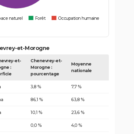
ace naturel
Forêt
Occupation humaine
nevrey-et-Morogne
evrey-et-
Chenevrey-et-
Moyenne
gne :
Morogne :
nationale
rficie
pourcentage
a
3,8 %
7,7 %
ha
86,1 %
63,8 %
a
10,1 %
23,6 %
0,0 %
4,0 %