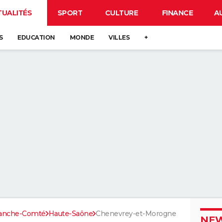
TUALITÉS
SPORT
CULTURE
FINANCE
A
S
EDUCATION
MONDE
VILLES
+
ranche-Comté
Haute-Saône
Chenevrey-et-Morogne
NEW