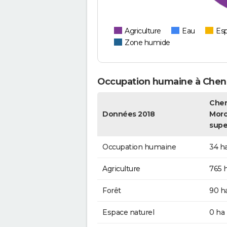
Agriculture
Eau
Esp
Zone humide
Occupation humaine à Che
Chen
Données 2018
Moro
supe
Occupation humaine
34 h
Agriculture
765 
Forêt
90 h
Espace naturel
0 ha