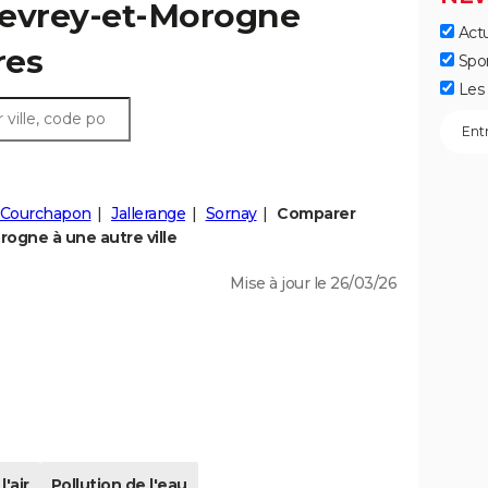
nevrey-et-Morogne
Actu
res
Spo
Les 
Courchapon
Jallerange
Sornay
Comparer
ogne à une autre ville
Mise à jour le 26/03/26
l'air
Pollution de l'eau