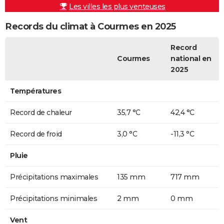
Les villes les plus venteuses
Records du climat à Courmes en 2025
Record
Courmes
national en
2025
Températures
Record de chaleur
35,7 °C
42,4 °C
Record de froid
3,0 °C
-11,3 °C
Pluie
Précipitations maximales
135 mm
717 mm
Précipitations minimales
2 mm
0 mm
Vent