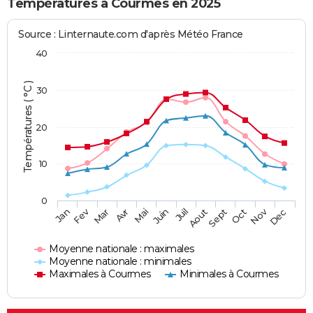
Températures à Courmes en 2025
Source : Linternaute.com d'après Météo France
40
Températures ( °C )
30
20
10
0
Fev
Nov
Jan
Mar
Avr
Mai
Juin
Juil
Aout
Sept
Oct
Dec
Moyenne nationale : maximales
Moyenne nationale : minimales
Maximales à Courmes
Minimales à Courmes