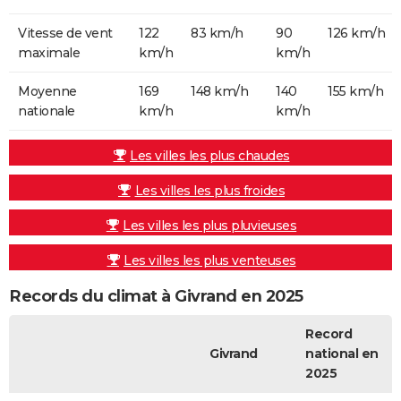
Vitesse de vent
122
83 km/h
90
126 km/h
maximale
km/h
km/h
Moyenne
169
148 km/h
140
155 km/h
nationale
km/h
km/h
Les villes les plus chaudes
Les villes les plus froides
Les villes les plus pluvieuses
Les villes les plus venteuses
Records du climat à Givrand en 2025
Record
Givrand
national en
2025