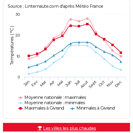
Source : Linternaute.com d'après Météo France
30
Températures ( °C )
20
10
0
Fev
Nov
Jan
Mar
Avr
Mai
Juin
Juil
Aout
Sept
Oct
Dec
Moyenne nationale : maximales
Moyenne nationale : minimales
Maximales à Givrand
Minimales à Givrand
Les villes les plus chaudes