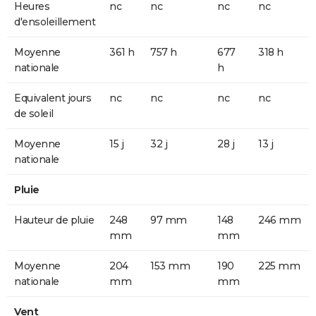
Heures
nc
nc
nc
nc
d'ensoleillement
Moyenne
361 h
757 h
677
318 h
nationale
h
Equivalent jours
nc
nc
nc
nc
de soleil
Moyenne
15 j
32 j
28 j
13 j
nationale
Pluie
Hauteur de pluie
248
97 mm
148
246 mm
mm
mm
Moyenne
204
153 mm
190
225 mm
nationale
mm
mm
Vent