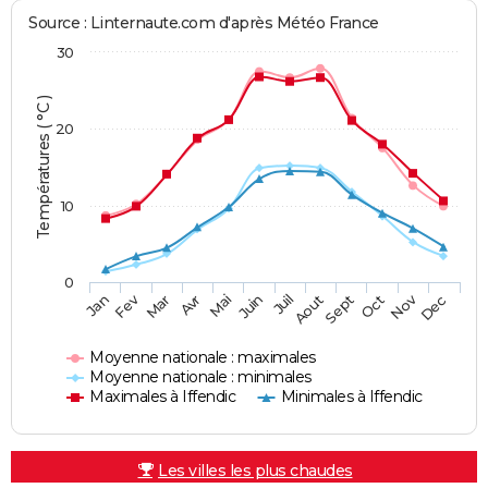
Source : Linternaute.com d'après Météo France
30
Températures ( °C )
20
10
0
Fev
Nov
Jan
Mar
Avr
Mai
Juin
Juil
Aout
Sept
Oct
Dec
Moyenne nationale : maximales
Moyenne nationale : minimales
Maximales à Iffendic
Minimales à Iffendic
Les villes les plus chaudes