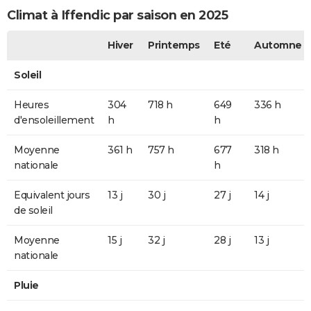
Climat à Iffendic par saison en 2025
Hiver
Printemps
Eté
Automne
Soleil
Heures
304
718 h
649
336 h
d'ensoleillement
h
h
Moyenne
361 h
757 h
677
318 h
nationale
h
Equivalent jours
13 j
30 j
27 j
14 j
de soleil
Moyenne
15 j
32 j
28 j
13 j
nationale
Pluie