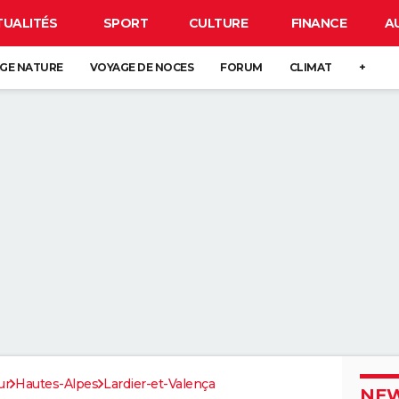
TUALITÉS
SPORT
CULTURE
FINANCE
A
GE NATURE
VOYAGE DE NOCES
FORUM
CLIMAT
+
ur
Hautes-Alpes
Lardier-et-Valença
NEW