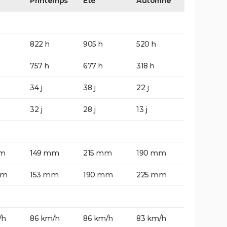
Printemps
Eté
Automne
822 h
905 h
520 h
757 h
677 h
318 h
34 j
38 j
22 j
32 j
28 j
13 j
mm
149 mm
215 mm
190 mm
mm
153 mm
190 mm
225 mm
/h
86 km/h
86 km/h
83 km/h