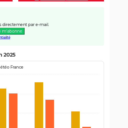
 directement par e-mail.
e m'abonne
tialité
en 2025
Météo France