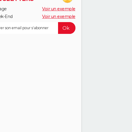
age
Voir un exemple
k-End
Voir un exemple