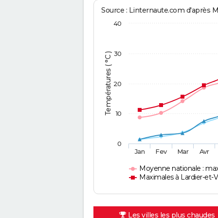
Source : Linternaute.com d'après 
40
30
Températures ( °C )
20
10
0
Jan
Fev
Mar
Avr
Moyenne nationale : ma
Maximales à Lardier-et-
Les villes les plus chaudes