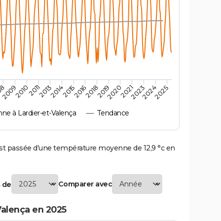
2010
2019
2011
2020
2013
2021
2014
2023
2015
2024
08
2016
2025
2009
2018
e à Lardier-et-Valença
Tendance
st passée d'une température moyenne de 12,9 °c en
Comparer avec
 de
Valença en 2025