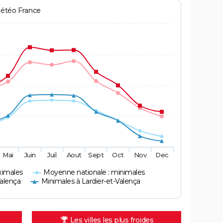
Météo France
Mai
Juin
Juil
Aout
Sept
Oct
Nov
Dec
ximales
Moyenne nationale : minimales
Valença
Minimales à Lardier-et-Valença
Les villes les plus froides