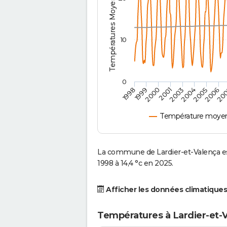
Températures Moyennes ( °C )
10
0
2001
2003
2004
2005
1998
2006
1999
20
2000
Température moyenn
La commune de Lardier-et-Valença e
1998 à 14,4 °c en 2025.
Afficher les données climatiques
Températures à Lardier-et-