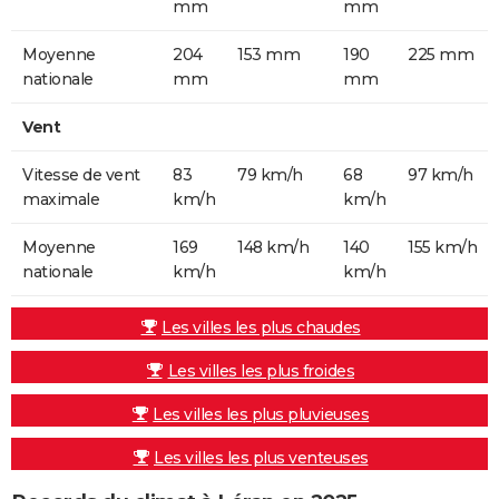
mm
mm
Moyenne
204
153 mm
190
225 mm
nationale
mm
mm
Vent
Vitesse de vent
83
79 km/h
68
97 km/h
maximale
km/h
km/h
Moyenne
169
148 km/h
140
155 km/h
nationale
km/h
km/h
Les villes les plus chaudes
Les villes les plus froides
Les villes les plus pluvieuses
Les villes les plus venteuses