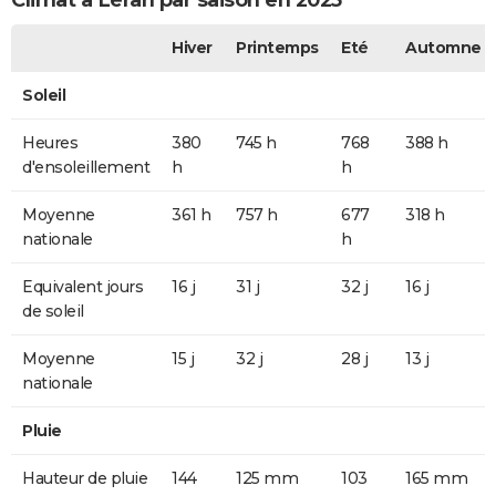
Climat à Léran par saison en 2025
Hiver
Printemps
Eté
Automne
Soleil
Heures
380
745 h
768
388 h
d'ensoleillement
h
h
Moyenne
361 h
757 h
677
318 h
nationale
h
Equivalent jours
16 j
31 j
32 j
16 j
de soleil
Moyenne
15 j
32 j
28 j
13 j
nationale
Pluie
Hauteur de pluie
144
125 mm
103
165 mm