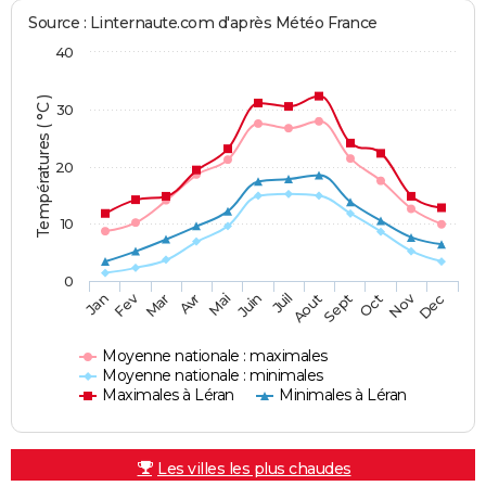
Source : Linternaute.com d'après Météo France
40
Températures ( °C )
30
20
10
0
Fev
Nov
Jan
Mar
Avr
Mai
Juin
Juil
Aout
Sept
Oct
Dec
Moyenne nationale : maximales
Moyenne nationale : minimales
Maximales à Léran
Minimales à Léran
Les villes les plus chaudes