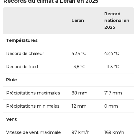
Records du climat à Léran en 2025
Record
Léran
national en
2025
Températures
Record de chaleur
42,4 °C
42,4 °C
Record de froid
-3,8 °C
-11,3 °C
Pluie
Précipitations maximales
88 mm
717 mm
Précipitations minimales
12 mm
0 mm
Vent
Vitesse de vent maximale
97 km/h
169 km/h