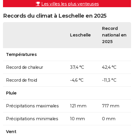
Les villes les plus venteuses
Records du climat à Leschelle en 2025
Record
Leschelle
national en
2025
Températures
Record de chaleur
37,4 °C
42,4 °C
Record de froid
-4,6 °C
-11,3 °C
Pluie
Précipitations maximales
121 mm
717 mm
Précipitations minimales
10 mm
0 mm
Vent