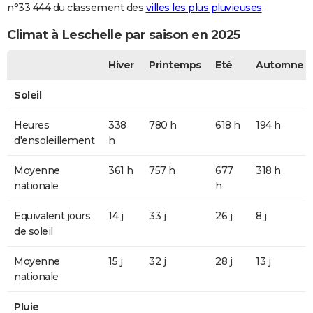
n°33 444 du classement des
villes les plus pluvieuses
.
Climat à Leschelle par saison en 2025
Hiver
Printemps
Eté
Automne
Soleil
Heures
338
780 h
618 h
194 h
d'ensoleillement
h
Moyenne
361 h
757 h
677
318 h
nationale
h
Equivalent jours
14 j
33 j
26 j
8 j
de soleil
Moyenne
15 j
32 j
28 j
13 j
nationale
Pluie