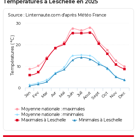
Températures à Leschelle en 2025
Source : Linternaute.com d'après Météo France
30
Températures ( °C )
20
10
0
Fev
Nov
Jan
Mar
Avr
Mai
Juin
Juil
Aout
Sept
Oct
Dec
Moyenne nationale : maximales
Moyenne nationale : minimales
Maximales à Leschelle
Minimales à Leschelle