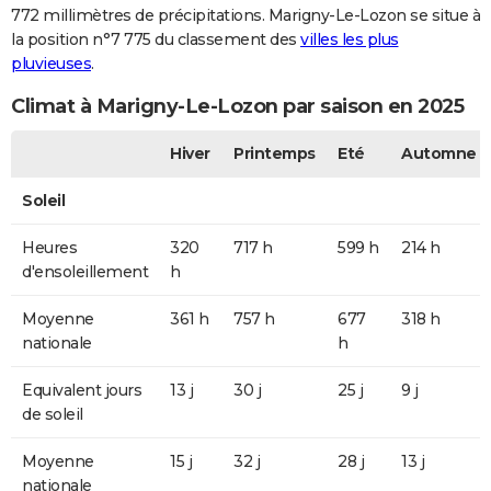
772 millimètres de précipitations. Marigny-Le-Lozon se situe à
la position n°7 775 du classement des
villes les plus
pluvieuses
.
Climat à Marigny-Le-Lozon par saison en 2025
Hiver
Printemps
Eté
Automne
Soleil
Heures
320
717 h
599 h
214 h
d'ensoleillement
h
Moyenne
361 h
757 h
677
318 h
nationale
h
Equivalent jours
13 j
30 j
25 j
9 j
de soleil
Moyenne
15 j
32 j
28 j
13 j
nationale