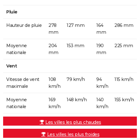
Pluie
Hauteur de pluie
278
127 mm
164
286 mm
mm
mm
Moyenne
204
153 mm
190
225 mm
nationale
mm
mm
Vent
Vitesse de vent
108
79 km/h
94
115 km/h
maximale
km/h
km/h
Moyenne
169
148 km/h
140
155 km/h
nationale
km/h
km/h
Les villes les plus chaudes
Les villes les plus froides