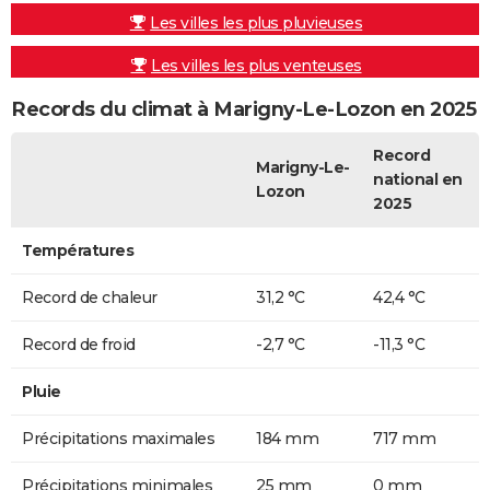
Les villes les plus pluvieuses
Les villes les plus venteuses
Records du climat à Marigny-Le-Lozon en 2025
Record
Marigny-Le-
national en
Lozon
2025
Températures
Record de chaleur
31,2 °C
42,4 °C
Record de froid
-2,7 °C
-11,3 °C
Pluie
Précipitations maximales
184 mm
717 mm
Précipitations minimales
25 mm
0 mm