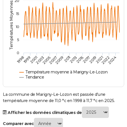
Températures Moyennes ( °C )
20
City break
Voyage de noces
Climat
Destinations
Voyage nature
Forum
+
PHOTO
15
GUIDES D'ACHAT
10
BONS PLANS
5
CARTE DE VOEUX
Carte Bonne année
Carte Pâques
Carte de Noël
Carte Saint-Valentin
Carte d'anniversaire
DICTIONNAIRE
0
2007
2021
2009
2022
1998
2011
2024
1999
2013
2001
2015
2003
2017
2005
2019
Biographies
Expressions
Dictionnaire
Citations
Proverbes
PROGRAMME TV
Température moyenne à Marigny-Le-Lozon
COPAINS D'AVANT
Tendance
Se connecter
Collèges
Universités
Service militaire
S'inscrire
Lycées
Primaires
Entreprises
Avis de recherche
AVIS DE DÉCÈS
La commune de Marigny-Le-Lozon est passée d'une
FORUM
température moyenne de 11,0 °c en 1998 à 11,7 °c en 2025.
Lifestyle
Sport
Television
Cinema
Bricolage
Culture
Auto
Voyage
Afficher les données climatiques de
Comparer avec