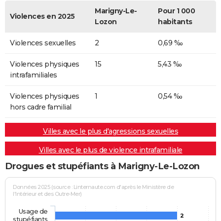
Marigny-Le-
Pour 1 000
Violences en 2025
Lozon
habitants
Violences sexuelles
2
0,69 ‰
Violences physiques
15
5,43 ‰
intrafamiliales
Violences physiques
1
0,54 ‰
hors cadre familial
Villes avec le plus d'agressions sexuelles
Villes avec le plus de violence intrafamiliale
Drogues et stupéfiants à Marigny-Le-Lozon
Données 2025 (source : Linternaute.com d'après le Ministère de
l'Intérieur et des Outre-Mer)
Usage de
2
stupéfiants