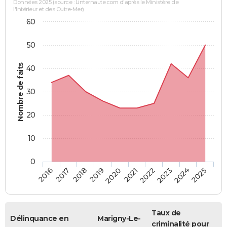
Données 2025 (source : Linternaute.com d'après le Ministère de
l'Intérieur et des Outre-Mer)
60
50
Nombre de faits
40
30
20
10
0
2018
2023
2017
2022
2016
2021
2020
2025
2019
2024
Taux de
Délinquance en
Marigny-Le-
criminalité pour