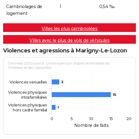
Cambriolages de
1
0,54 ‰
logement
Villes les plus cambriolées
Villes avec le plus de vols de véhicules
Violences et agressions à Marigny-Le-Lozon
Données 2025 (source : Linternaute.com d'après le Ministère de
l'Intérieur et des Outre-Mer)
Violences sexuelles
2
Violences physiques
15
intrafamiliales
Violences physiques
1
hors cadre familial
0
5
10
15
20
Nombre de faits