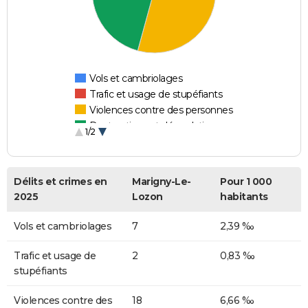
Vols et cambriolages
Trafic et usage de stupéfiants
Violences contre des personnes
Destructions et dégradations
1/2
Escroqueries et fraudes
Délits et crimes en
Marigny-Le-
Pour 1 000
2025
Lozon
habitants
Vols et cambriolages
7
2,39 ‰
Trafic et usage de
2
0,83 ‰
stupéfiants
Violences contre des
18
6,66 ‰