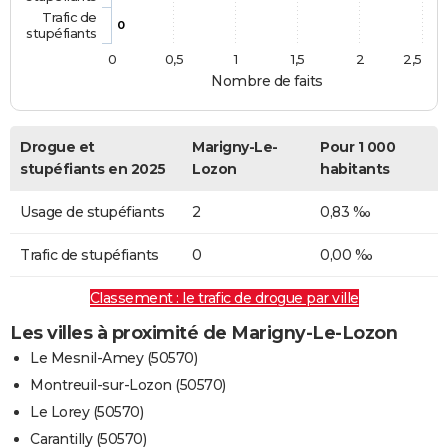
Trafic de
0
stupéfiants
0
0,5
1
1,5
2
2,5
Nombre de faits
Drogue et
Marigny-Le-
Pour 1 000
stupéfiants en 2025
Lozon
habitants
Usage de stupéfiants
2
0,83 ‰
Trafic de stupéfiants
0
0,00 ‰
Classement : le trafic de drogue par ville
Les villes à proximité de Marigny-Le-Lozon
Le Mesnil-Amey (50570)
Montreuil-sur-Lozon (50570)
Le Lorey (50570)
Carantilly (50570)