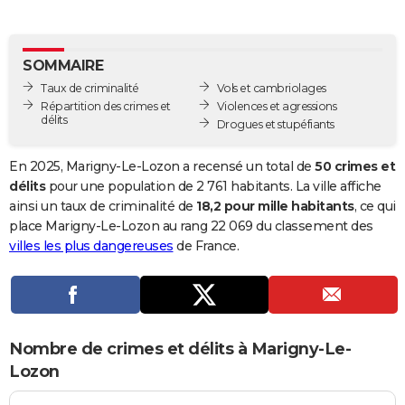
City break
Voyage de noces
Climat
Destinations
Voyage nature
Forum
+
PHOTO
GUIDES D'ACHAT
SOMMAIRE
Taux de criminalité
Vols et cambriolages
BONS PLANS
Répartition des crimes et
Violences et agressions
délits
Drogues et stupéfiants
CARTE DE VOEUX
Carte Bonne année
Carte Pâques
Carte de Noël
Carte Saint-Valentin
Carte d'anniversaire
En 2025, Marigny-Le-Lozon a recensé un total de
50 crimes et
DICTIONNAIRE
délits
pour une population de 2 761 habitants. La ville affiche
Biographies
Expressions
Dictionnaire
Citations
Proverbes
ainsi un taux de criminalité de
18,2 pour mille habitants
, ce qui
PROGRAMME TV
place Marigny-Le-Lozon au rang 22 069 du classement des
COPAINS D'AVANT
villes les plus dangereuses
de France.
Se connecter
Collèges
Universités
Service militaire
S'inscrire
Lycées
Primaires
Entreprises
Avis de recherche
AVIS DE DÉCÈS
FORUM
Nombre de crimes et délits à Marigny-Le-
Lifestyle
Sport
Television
Cinema
Bricolage
Culture
Auto
Voyage
Lozon