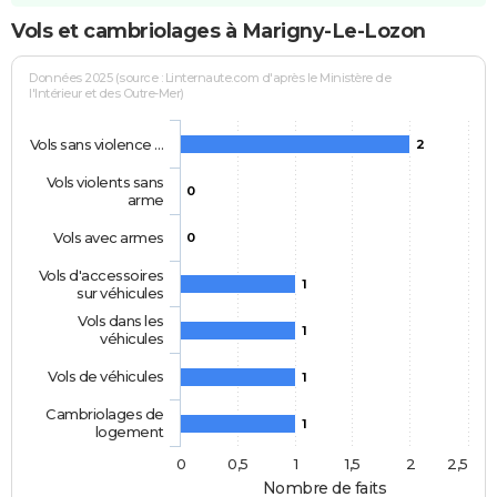
Vols et cambriolages à Marigny-Le-Lozon
Données 2025 (source : Linternaute.com d'après le Ministère de
l'Intérieur et des Outre-Mer)
Vols sans violence …
2
Vols violents sans
0
arme
Vols avec armes
0
Vols d'accessoires
1
sur véhicules
Vols dans les
1
véhicules
Vols de véhicules
1
Cambriolages de
1
logement
0
0,5
1
1,5
2
2,5
Nombre de faits