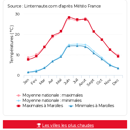
Source : Linternaute.com d'après Météo France
30
Températures ( °C )
20
10
0
Fev
Nov
Jan
Mar
Avr
Mai
Juin
Juil
Aout
Sept
Oct
Dec
Moyenne nationale : maximales
Moyenne nationale : minimales
Maximales à Marolles
Minimales à Marolles
Les villes les plus chaudes