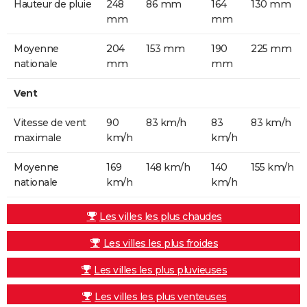
Hauteur de pluie
248
86 mm
164
130 mm
mm
mm
Moyenne
204
153 mm
190
225 mm
nationale
mm
mm
Vent
Vitesse de vent
90
83 km/h
83
83 km/h
maximale
km/h
km/h
Moyenne
169
148 km/h
140
155 km/h
nationale
km/h
km/h
Les villes les plus chaudes
Les villes les plus froides
Les villes les plus pluvieuses
Les villes les plus venteuses