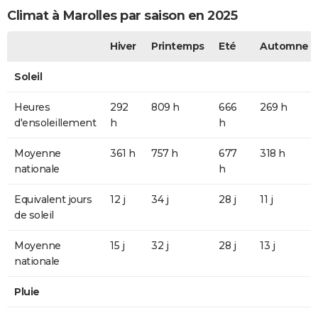
Climat à Marolles par saison en 2025
Hiver
Printemps
Eté
Automne
Soleil
Heures
292
809 h
666
269 h
d'ensoleillement
h
h
Moyenne
361 h
757 h
677
318 h
nationale
h
Equivalent jours
12 j
34 j
28 j
11 j
de soleil
Moyenne
15 j
32 j
28 j
13 j
nationale
Pluie