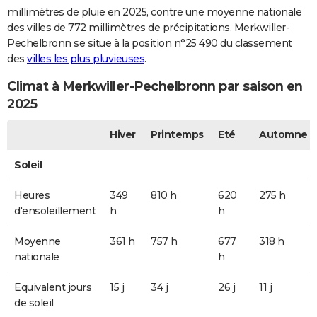
millimètres de pluie en 2025, contre une moyenne nationale
des villes de 772 millimètres de précipitations. Merkwiller-
Pechelbronn se situe à la position n°25 490 du classement
des
villes les plus pluvieuses
.
Climat à Merkwiller-Pechelbronn par saison en
2025
Hiver
Printemps
Eté
Automne
Soleil
Heures
349
810 h
620
275 h
d'ensoleillement
h
h
Moyenne
361 h
757 h
677
318 h
nationale
h
Equivalent jours
15 j
34 j
26 j
11 j
de soleil