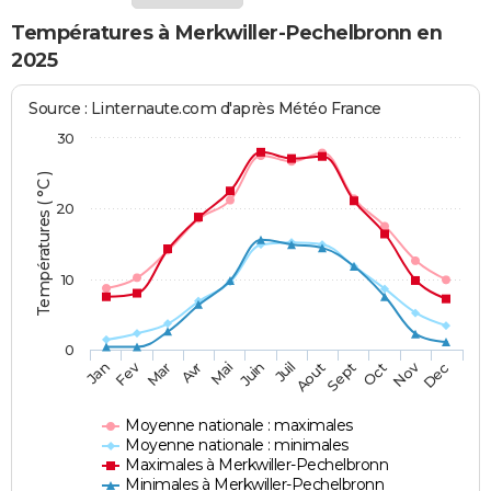
Températures à Merkwiller-Pechelbronn en
2025
Source : Linternaute.com d'après Météo France
30
Températures ( °C )
20
10
0
Fev
Nov
Jan
Mar
Avr
Mai
Juin
Juil
Aout
Sept
Oct
Dec
Moyenne nationale : maximales
Moyenne nationale : minimales
Maximales à Merkwiller-Pechelbronn
Minimales à Merkwiller-Pechelbronn