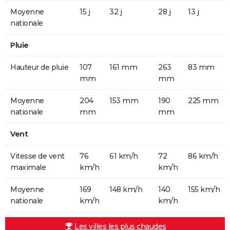
Moyenne
15 j
32 j
28 j
13 j
nationale
Pluie
Hauteur de pluie
107
161 mm
263
83 mm
mm
mm
Moyenne
204
153 mm
190
225 mm
nationale
mm
mm
Vent
Vitesse de vent
76
61 km/h
72
86 km/h
maximale
km/h
km/h
Moyenne
169
148 km/h
140
155 km/h
nationale
km/h
km/h
Les villes les plus chaudes