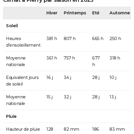
Climat à Pierry par saison en 2025
Hiver
Printemps
Eté
Automne
Soleil
Heures
381 h
807 h
665 h
250 h
d'ensoleillement
Moyenne
361 h
757 h
677
318 h
nationale
h
Equivalent jours
16 j
34 j
28 j
10 j
de soleil
Moyenne
15 j
32 j
28 j
13 j
nationale
Pluie
Hauteur de pluie
128
82 mm
186
83 mm