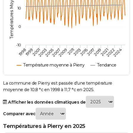
Températures Moyennes ( °C )
City break
Voyage de noces
Climat
Destinations
Voyage nature
Forum
+
PHOTO
10
GUIDES D'ACHAT
0
BONS PLANS
CARTE DE VOEUX
-10
1998
1999
2001
2003
2005
2007
2009
2011
2013
2015
2017
2019
2021
2022
2024
Carte Bonne année
Carte Pâques
Carte de Noël
Carte Saint-Valentin
Carte d'anniversaire
DICTIONNAIRE
Température moyenne à Pierry
Tendance
Biographies
Expressions
Dictionnaire
Citations
Proverbes
PROGRAMME TV
COPAINS D'AVANT
La commune de Pierry est passée d'une température
moyenne de 10,8 °c en 1998 à 11,7 °c en 2025.
Se connecter
Collèges
Universités
Service militaire
S'inscrire
Lycées
Primaires
Entreprises
Avis de recherche
AVIS DE DÉCÈS
Afficher les données climatiques de
FORUM
Comparer avec
Lifestyle
Sport
Television
Cinema
Bricolage
Culture
Auto
Voyage
Températures à Pierry en 2025