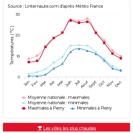
Source : Linternaute.com d'après Météo France
30
Températures ( °C )
20
10
0
Fev
Nov
Jan
Mar
Avr
Mai
Juin
Juil
Aout
Sept
Oct
Dec
Moyenne nationale : maximales
Moyenne nationale : minimales
Maximales à Pierry
Minimales à Pierry
Les villes les plus chaudes