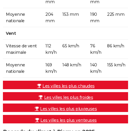
mm
mm
Moyenne
204
153 mm
190
225 mm
nationale
mm
mm
Vent
Vitesse de vent
112
65 km/h
76
86 km/h
maximale
km/h
km/h
Moyenne
169
148 km/h
140
155 km/h
nationale
km/h
km/h
Les villes les plus chaudes
Les villes les plus froides
Les villes les plus pluvieuses
Les villes les plus venteuses