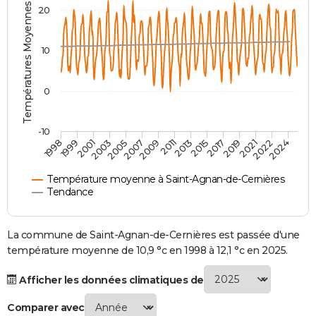
Températures Moyennes ( °C )
20
City break
Voyage de noces
Climat
Destinations
Voyage nature
Forum
+
PHOTO
GUIDES D'ACHAT
10
BONS PLANS
0
CARTE DE VOEUX
Carte Bonne année
Carte Pâques
Carte de Noël
Carte Saint-Valentin
Carte d'anniversaire
DICTIONNAIRE
-10
1998
1999
2001
2003
2005
2007
2009
2011
2013
2015
2017
2019
2021
2022
2024
Biographies
Expressions
Dictionnaire
Citations
Proverbes
PROGRAMME TV
Température moyenne à Saint-Agnan-de-Cernières
COPAINS D'AVANT
Tendance
Se connecter
Collèges
Universités
Service militaire
S'inscrire
Lycées
Primaires
Entreprises
Avis de recherche
AVIS DE DÉCÈS
La commune de Saint-Agnan-de-Cernières est passée d'une
FORUM
température moyenne de 10,9 °c en 1998 à 12,1 °c en 2025.
Lifestyle
Sport
Television
Cinema
Bricolage
Culture
Auto
Voyage
Afficher les données climatiques de
Comparer avec