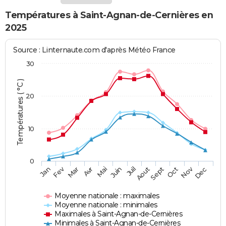
Températures à Saint-Agnan-de-Cernières en
2025
Source : Linternaute.com d'après Météo France
30
Températures ( °C )
20
10
0
Fev
Nov
Jan
Mar
Avr
Mai
Juin
Juil
Aout
Sept
Oct
Dec
Moyenne nationale : maximales
Moyenne nationale : minimales
Maximales à Saint-Agnan-de-Cernières
Minimales à Saint-Agnan-de-Cernières