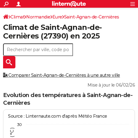
ACTUALITÉS
Connexion
S'inscrire
Climat
Normandie
Eure
Saint-Agnan-de-Cernières
Rechercher
Société
Education
Villes
Politique
Faits Divers
Monde
+
SPORT
Climat de
Saint-Agnan-de-
Football
Cyclisme
Forum
Coupe du monde 2026
Tennis
Rugby
CULTURE
Cernières
(27390) en 2025
TNT
Cinéma
Musique
Programme TV
Streaming
Sorties cinéma
+
FINANCE
Impôts
Immobilier
Banque
Crédit
Retraite
Epargne
Risques naturels par ville
Assurance
AUTO
Réserver un essai
Berlines
Forum auto
Essais
Citadines
SUV
+
HIGH-TECH
Comparer Saint-Agnan-de-Cernières à une autre ville
Meilleur smartphone
Ordinateurs
Guide high-tech
Mobiles
Internet
Jeux vidéo
+
BRICOLAGE
Mise à jour le 06/02/26
Aménagement intérieur
Cuisine
Jardinage
+
Forum
Extérieur
Salle de bains
Rangement
Evolution des températures à Saint-Agnan-de-
WEEK-END
Cernières
Escapades
Expositions
Week-end nature
Guides de France
Patrimoine
Musées
+
LIFESTYLE
Source : Linternaute.com d'après Météo France
Bien-être
Mode
+
Art de vivre
Loisirs
Modes de vie
SANTE
30
Guide de la santé
Médicaments
+
Alimentation
Maladies
Sommeil
VOYAGE