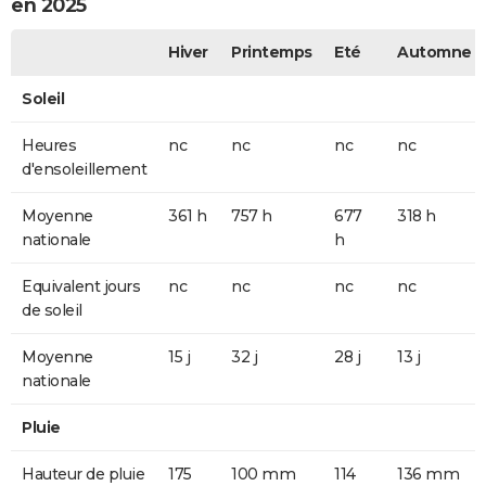
en 2025
Hiver
Printemps
Eté
Automne
Soleil
Heures
nc
nc
nc
nc
d'ensoleillement
Moyenne
361 h
757 h
677
318 h
nationale
h
Equivalent jours
nc
nc
nc
nc
de soleil
Moyenne
15 j
32 j
28 j
13 j
nationale
Pluie
Hauteur de pluie
175
100 mm
114
136 mm