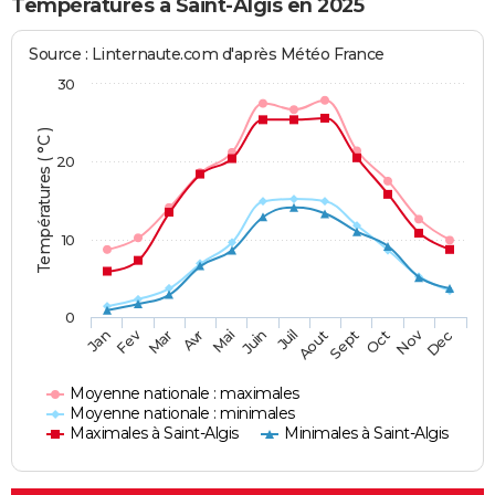
Températures à Saint-Algis en 2025
Source : Linternaute.com d'après Météo France
30
Températures ( °C )
20
10
0
Fev
Nov
Jan
Mar
Avr
Mai
Juin
Juil
Aout
Sept
Oct
Dec
Moyenne nationale : maximales
Moyenne nationale : minimales
Maximales à Saint-Algis
Minimales à Saint-Algis