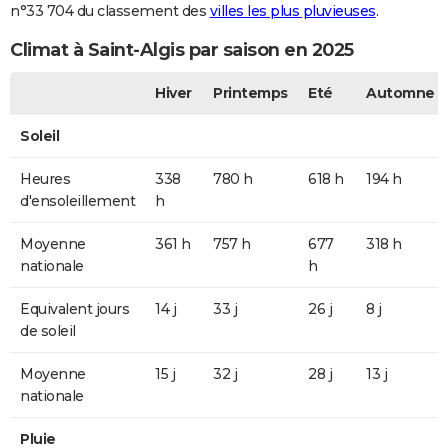
n°33 704 du classement des
villes les plus pluvieuses
.
Climat à Saint-Algis par saison en 2025
Hiver
Printemps
Eté
Automne
Soleil
Heures
338
780 h
618 h
194 h
d'ensoleillement
h
Moyenne
361 h
757 h
677
318 h
nationale
h
Equivalent jours
14 j
33 j
26 j
8 j
de soleil
Moyenne
15 j
32 j
28 j
13 j
nationale
Pluie