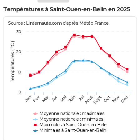
Températures à Saint-Ouen-en-Belin en 2025
Source : Linternaute.com d'après Météo France
30
Températures ( °C )
20
10
0
Fev
Nov
Jan
Mar
Avr
Mai
Juin
Juil
Aout
Sept
Oct
Dec
Moyenne nationale : maximales
Moyenne nationale : minimales
Maximales à Saint-Ouen-en-Belin
Minimales à Saint-Ouen-en-Belin