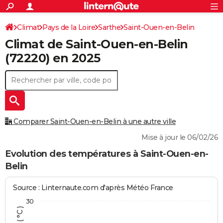
ACTUALITÉS
Connexion
S'inscrire
Climat
Pays de la Loire
Sarthe
Saint-Ouen-en-Belin
Rechercher
Société
Education
Villes
Politique
Faits Divers
Monde
+
SPORT
Climat de
Saint-Ouen-en-Belin
Football
Cyclisme
Forum
Coupe du monde 2026
Tennis
Rugby
CULTURE
(72220) en 2025
TNT
Cinéma
Musique
Programme TV
Streaming
Sorties cinéma
+
FINANCE
Impôts
Immobilier
Banque
Crédit
Retraite
Epargne
Risques naturels par ville
Assurance
AUTO
Réserver un essai
Berlines
Forum auto
Essais
Citadines
SUV
+
HIGH-TECH
Comparer Saint-Ouen-en-Belin à une autre ville
Meilleur smartphone
Ordinateurs
Guide high-tech
Mobiles
Internet
Jeux vidéo
+
BRICOLAGE
Mise à jour le 06/02/26
Aménagement intérieur
Cuisine
Jardinage
+
Forum
Extérieur
Salle de bains
Rangement
Evolution des températures à Saint-Ouen-en-
WEEK-END
Belin
Escapades
Expositions
Week-end nature
Guides de France
Patrimoine
Musées
+
LIFESTYLE
Source : Linternaute.com d'après Météo France
Bien-être
Mode
+
Art de vivre
Loisirs
Modes de vie
SANTE
30
Guide de la santé
Médicaments
+
Alimentation
Maladies
Sommeil
VOYAGE