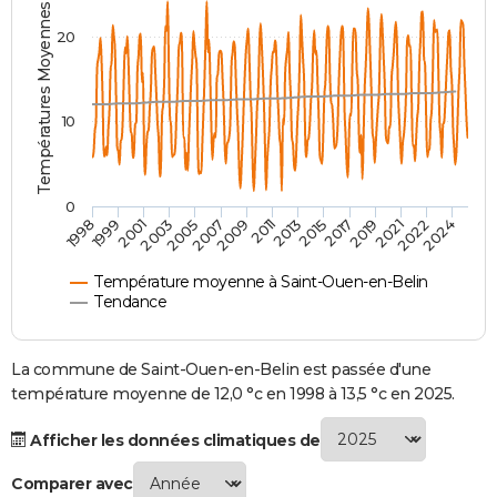
Températures Moyennes ( °C )
City break
Voyage de noces
Climat
Destinations
Voyage nature
Forum
+
PHOTO
20
GUIDES D'ACHAT
BONS PLANS
10
CARTE DE VOEUX
Carte Bonne année
Carte Pâques
Carte de Noël
Carte Saint-Valentin
Carte d'anniversaire
DICTIONNAIRE
0
2007
2021
2009
2022
1998
2011
2024
1999
2013
2001
2015
2003
2017
2005
2019
Biographies
Expressions
Dictionnaire
Citations
Proverbes
PROGRAMME TV
Température moyenne à Saint-Ouen-en-Belin
COPAINS D'AVANT
Tendance
Se connecter
Collèges
Universités
Service militaire
S'inscrire
Lycées
Primaires
Entreprises
Avis de recherche
AVIS DE DÉCÈS
La commune de Saint-Ouen-en-Belin est passée d'une
FORUM
température moyenne de 12,0 °c en 1998 à 13,5 °c en 2025.
Lifestyle
Sport
Television
Cinema
Bricolage
Culture
Auto
Voyage
Afficher les données climatiques de
Comparer avec