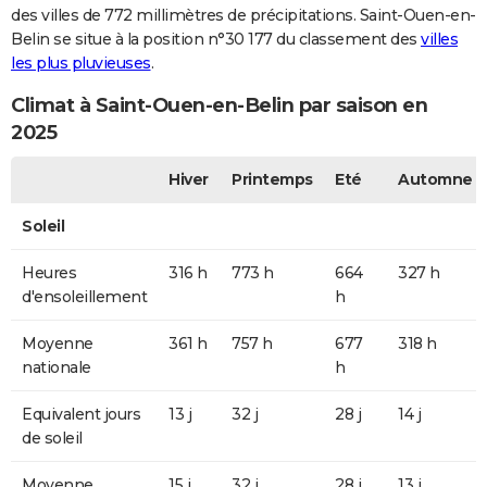
des villes de 772 millimètres de précipitations. Saint-Ouen-en-
Belin se situe à la position n°30 177 du classement des
villes
les plus pluvieuses
.
Climat à Saint-Ouen-en-Belin par saison en
2025
Hiver
Printemps
Eté
Automne
Soleil
Heures
316 h
773 h
664
327 h
d'ensoleillement
h
Moyenne
361 h
757 h
677
318 h
nationale
h
Equivalent jours
13 j
32 j
28 j
14 j
de soleil
Moyenne
15 j
32 j
28 j
13 j