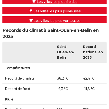
Les villes les plus froides
Les villes les plus pluvieuses
Les villes les plus venteuses
Records du climat à Saint-Ouen-en-Belin en
2025
Saint-
Record
Ouen-en-
national en
Belin
2025
Températures
Record de chaleur
38,2 °C
42,4 °C
Record de froid
-6,3 °C
-11,3 °C
Pluie