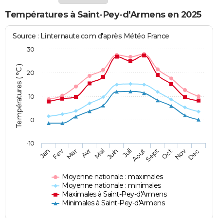
Températures à Saint-Pey-d'Armens en 2025
Source : Linternaute.com d'après Météo France
30
Températures ( °C )
20
10
0
-10
Fev
Nov
Jan
Mar
Avr
Mai
Juin
Juil
Aout
Sept
Oct
Dec
Moyenne nationale : maximales
Moyenne nationale : minimales
Maximales à Saint-Pey-d'Armens
Minimales à Saint-Pey-d'Armens