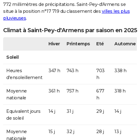
772 millimètres de précipitations. Saint-Pey-d'Armens se
situe à la position n°17 719 du classement des
villes les plus
pluvieuses
.
Climat à Saint-Pey-d'Armens par saison en 2025
Hiver
Printemps
Eté
Automne
Soleil
Heures
347 h
743 h
703
338 h
d'ensoleillement
h
Moyenne
361 h
757 h
677
318 h
nationale
h
Equivalent jours
14 j
31 j
29 j
14 j
de soleil
Moyenne
15 j
32 j
28 j
13 j
nationale