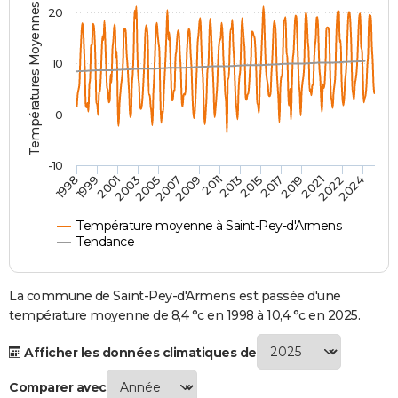
Températures Moyennes ( °C )
20
City break
Voyage de noces
Climat
Destinations
Voyage nature
Forum
+
PHOTO
GUIDES D'ACHAT
10
BONS PLANS
0
CARTE DE VOEUX
Carte Bonne année
Carte Pâques
Carte de Noël
Carte Saint-Valentin
Carte d'anniversaire
DICTIONNAIRE
-10
1998
1999
2001
2003
2005
2007
2009
2011
2013
2015
2017
2019
2021
2022
2024
Biographies
Expressions
Dictionnaire
Citations
Proverbes
PROGRAMME TV
Température moyenne à Saint-Pey-d'Armens
COPAINS D'AVANT
Tendance
Se connecter
Collèges
Universités
Service militaire
S'inscrire
Lycées
Primaires
Entreprises
Avis de recherche
AVIS DE DÉCÈS
La commune de Saint-Pey-d'Armens est passée d'une
FORUM
température moyenne de 8,4 °c en 1998 à 10,4 °c en 2025.
Lifestyle
Sport
Television
Cinema
Bricolage
Culture
Auto
Voyage
Afficher les données climatiques de
Comparer avec