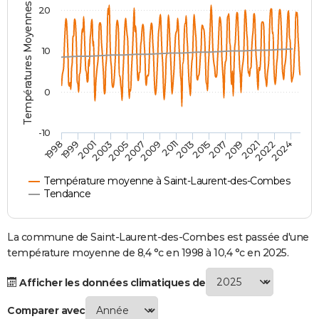
Températures Moyennes ( °C )
20
City break
Voyage de noces
Climat
Destinations
Voyage nature
Forum
+
PHOTO
GUIDES D'ACHAT
10
BONS PLANS
0
CARTE DE VOEUX
Carte Bonne année
Carte Pâques
Carte de Noël
Carte Saint-Valentin
Carte d'anniversaire
DICTIONNAIRE
-10
1998
1999
2001
2003
2005
2007
2009
2011
2013
2015
2017
2019
2021
2022
2024
Biographies
Expressions
Dictionnaire
Citations
Proverbes
PROGRAMME TV
Température moyenne à Saint-Laurent-des-Combes
COPAINS D'AVANT
Tendance
Se connecter
Collèges
Universités
Service militaire
S'inscrire
Lycées
Primaires
Entreprises
Avis de recherche
AVIS DE DÉCÈS
La commune de Saint-Laurent-des-Combes est passée d'une
FORUM
température moyenne de 8,4 °c en 1998 à 10,4 °c en 2025.
Lifestyle
Sport
Television
Cinema
Bricolage
Culture
Auto
Voyage
Afficher les données climatiques de
Comparer avec