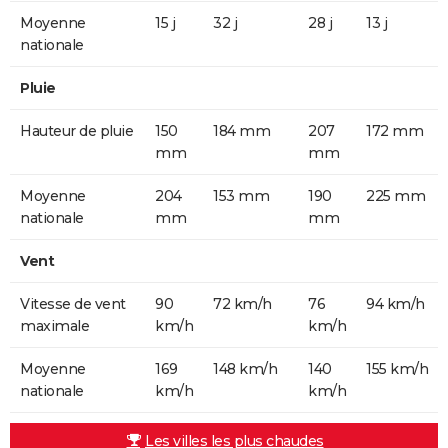
Moyenne
15 j
32 j
28 j
13 j
nationale
Pluie
Hauteur de pluie
150
184 mm
207
172 mm
mm
mm
Moyenne
204
153 mm
190
225 mm
nationale
mm
mm
Vent
Vitesse de vent
90
72 km/h
76
94 km/h
maximale
km/h
km/h
Moyenne
169
148 km/h
140
155 km/h
nationale
km/h
km/h
Les villes les plus chaudes