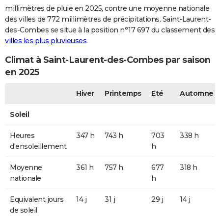
millimètres de pluie en 2025, contre une moyenne nationale
des villes de 772 millimètres de précipitations. Saint-Laurent-
des-Combes se situe à la position n°17 697 du classement des
villes les plus pluvieuses
.
Climat à Saint-Laurent-des-Combes par saison
en 2025
Hiver
Printemps
Eté
Automne
Soleil
Heures
347 h
743 h
703
338 h
d'ensoleillement
h
Moyenne
361 h
757 h
677
318 h
nationale
h
Equivalent jours
14 j
31 j
29 j
14 j
de soleil