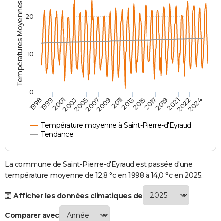
Températures Moyennes ( °C )
City break
Voyage de noces
Climat
Destinations
Voyage nature
Forum
+
PHOTO
20
GUIDES D'ACHAT
BONS PLANS
10
CARTE DE VOEUX
Carte Bonne année
Carte Pâques
Carte de Noël
Carte Saint-Valentin
Carte d'anniversaire
DICTIONNAIRE
0
2007
2021
2009
2022
1998
2011
2024
1999
2013
2001
2015
2003
2017
2005
2019
Biographies
Expressions
Dictionnaire
Citations
Proverbes
PROGRAMME TV
Température moyenne à Saint-Pierre-d'Eyraud
COPAINS D'AVANT
Tendance
Se connecter
Collèges
Universités
Service militaire
S'inscrire
Lycées
Primaires
Entreprises
Avis de recherche
AVIS DE DÉCÈS
La commune de Saint-Pierre-d'Eyraud est passée d'une
FORUM
température moyenne de 12,8 °c en 1998 à 14,0 °c en 2025.
Lifestyle
Sport
Television
Cinema
Bricolage
Culture
Auto
Voyage
Afficher les données climatiques de
Comparer avec