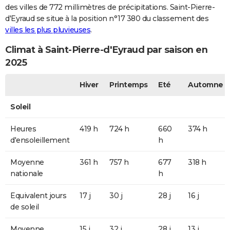
des villes de 772 millimètres de précipitations. Saint-Pierre-
d'Eyraud se situe à la position n°17 380 du classement des
villes les plus pluvieuses
.
Climat à Saint-Pierre-d'Eyraud par saison en
2025
Hiver
Printemps
Eté
Automne
Soleil
Heures
419 h
724 h
660
374 h
d'ensoleillement
h
Moyenne
361 h
757 h
677
318 h
nationale
h
Equivalent jours
17 j
30 j
28 j
16 j
de soleil
Moyenne
15 j
32 j
28 j
13 j