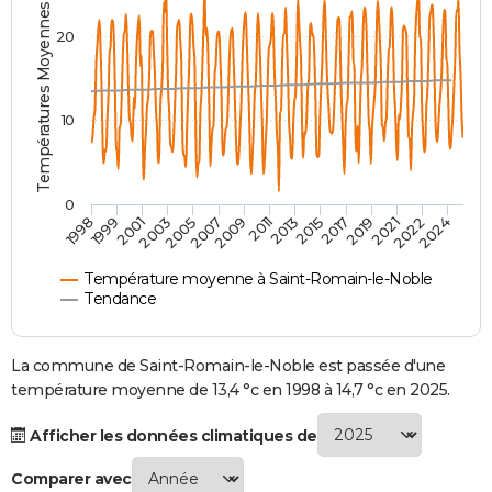
Températures Moyennes ( °C )
City break
Voyage de noces
Climat
Destinations
Voyage nature
Forum
+
PHOTO
20
GUIDES D'ACHAT
BONS PLANS
10
CARTE DE VOEUX
Carte Bonne année
Carte Pâques
Carte de Noël
Carte Saint-Valentin
Carte d'anniversaire
DICTIONNAIRE
0
2007
2021
2009
2022
1998
2011
2024
1999
2013
2001
2015
2003
2017
2005
2019
Biographies
Expressions
Dictionnaire
Citations
Proverbes
PROGRAMME TV
Température moyenne à Saint-Romain-le-Noble
COPAINS D'AVANT
Tendance
Se connecter
Collèges
Universités
Service militaire
S'inscrire
Lycées
Primaires
Entreprises
Avis de recherche
AVIS DE DÉCÈS
La commune de Saint-Romain-le-Noble est passée d'une
FORUM
température moyenne de 13,4 °c en 1998 à 14,7 °c en 2025.
Lifestyle
Sport
Television
Cinema
Bricolage
Culture
Auto
Voyage
Afficher les données climatiques de
Comparer avec