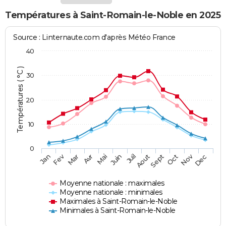
Températures à Saint-Romain-le-Noble en 2025
Source : Linternaute.com d'après Météo France
40
Températures ( °C )
30
20
10
0
Fev
Nov
Jan
Mar
Avr
Mai
Juin
Juil
Aout
Sept
Oct
Dec
Moyenne nationale : maximales
Moyenne nationale : minimales
Maximales à Saint-Romain-le-Noble
Minimales à Saint-Romain-le-Noble