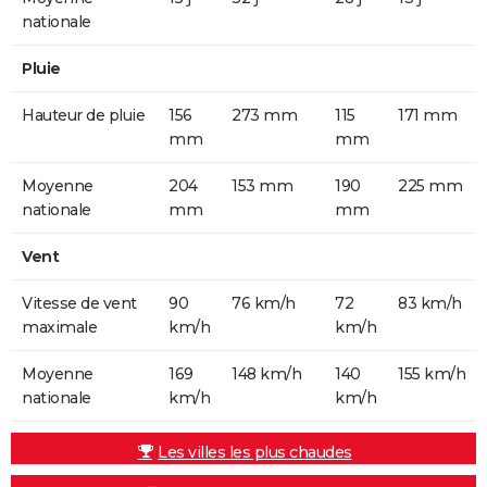
nationale
Pluie
Hauteur de pluie
156
273 mm
115
171 mm
mm
mm
Moyenne
204
153 mm
190
225 mm
nationale
mm
mm
Vent
Vitesse de vent
90
76 km/h
72
83 km/h
maximale
km/h
km/h
Moyenne
169
148 km/h
140
155 km/h
nationale
km/h
km/h
Les villes les plus chaudes