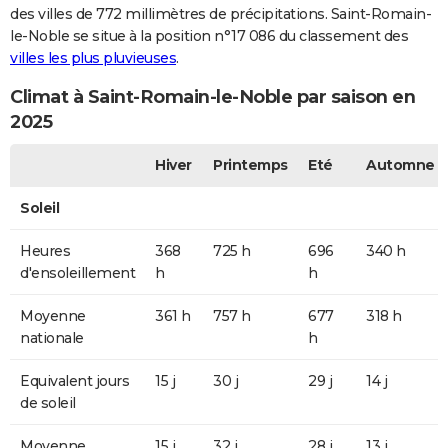
des villes de 772 millimètres de précipitations. Saint-Romain-
le-Noble se situe à la position n°17 086 du classement des
villes les plus pluvieuses
.
Climat à Saint-Romain-le-Noble par saison en
2025
Hiver
Printemps
Eté
Automne
Soleil
Heures
368
725 h
696
340 h
d'ensoleillement
h
h
Moyenne
361 h
757 h
677
318 h
nationale
h
Equivalent jours
15 j
30 j
29 j
14 j
de soleil
Moyenne
15 j
32 j
28 j
13 j