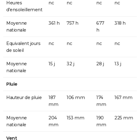
Heures
nc
nc
nc
nc
d'ensoleillement
Moyenne
361 h
757 h
677
318 h
nationale
h
Equivalent jours
nc
nc
nc
nc
de soleil
Moyenne
15 j
32 j
28 j
13 j
nationale
Pluie
Hauteur de pluie
187
106 mm
174
167 mm
mm
mm
Moyenne
204
153 mm
190
225 mm
nationale
mm
mm
Vent