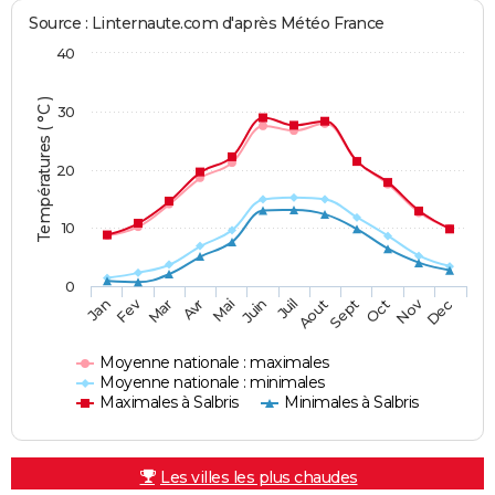
Source : Linternaute.com d'après Météo France
40
Températures ( °C )
30
20
10
0
Fev
Nov
Jan
Mar
Avr
Mai
Juin
Juil
Aout
Sept
Oct
Dec
Moyenne nationale : maximales
Moyenne nationale : minimales
Maximales à Salbris
Minimales à Salbris
Les villes les plus chaudes