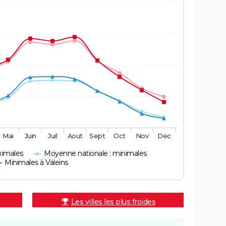
Mai
Juin
Juil
Aout
Sept
Oct
Nov
Dec
ximales
Moyenne nationale : minimales
Minimales à Valeins
Les villes les plus froides