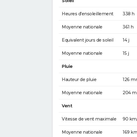
Soleil
Heures d'ensoleillement
338 h
Moyenne nationale
361 h
Equivalent jours de soleil
14 j
Moyenne nationale
15 j
Pluie
Hauteur de pluie
126 
Moyenne nationale
204 
Vent
Vitesse de vent maximale
90 km
Moyenne nationale
169 k