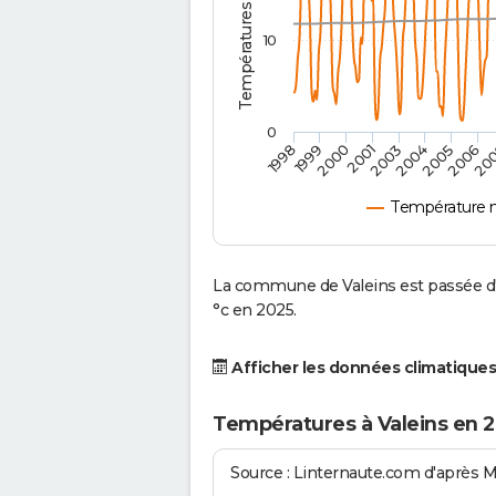
10
0
2001
2003
2004
2005
1998
2006
1999
20
2000
Température m
La commune de Valeins est passée d'
°c en 2025.
Afficher les données climatiques
Températures à Valeins en 
Source : Linternaute.com d'après 