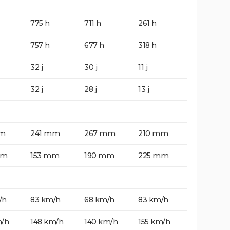
775 h
711 h
261 h
757 h
677 h
318 h
32 j
30 j
11 j
32 j
28 j
13 j
mm
241 mm
267 mm
210 mm
mm
153 mm
190 mm
225 mm
/h
83 km/h
68 km/h
83 km/h
m/h
148 km/h
140 km/h
155 km/h