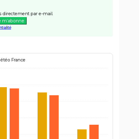
 directement par e-mail.
e m'abonne
tialité
Météo France