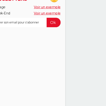
age
Voir un exemple
k-End
Voir un exemple