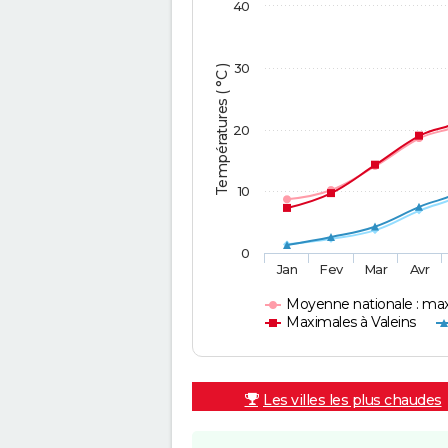
40
30
Températures ( °C )
20
10
0
Jan
Fev
Mar
Avr
Moyenne nationale : ma
Maximales à Valeins
Les villes les plus chaudes