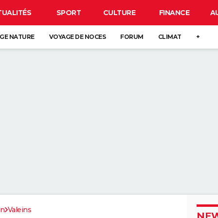
TUALITÉS
SPORT
CULTURE
FINANCE
A
GE NATURE
VOYAGE DE NOCES
FORUM
CLIMAT
+
in
Valeins
NEW