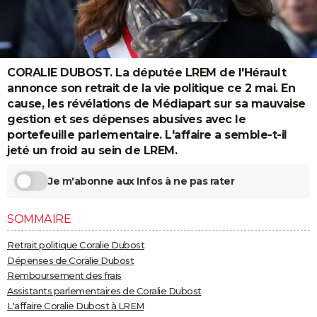
City break
Voyage de noces
Climat
Destinations
Voyage nature
Forum
+
PHOTO
GUIDES D'ACHAT
CORALIE DUBOST. La députée LREM de l'Hérault
BONS PLANS
annonce son retrait de la vie politique ce 2 mai. En
CARTE DE VOEUX
cause, les révélations de Médiapart sur sa mauvaise
gestion et ses dépenses abusives avec le
Carte Bonne année
Carte Pâques
Carte de Noël
Carte Saint-Valentin
Carte d'anniversaire
DICTIONNAIRE
portefeuille parlementaire. L'affaire a semble-t-il
jeté un froid au sein de LREM.
Biographies
Expressions
Dictionnaire
Citations
Proverbes
PROGRAMME TV
Je m'abonne aux Infos à ne pas rater
COPAINS D'AVANT
Se connecter
Collèges
Universités
Service militaire
S'inscrire
Lycées
Primaires
Entreprises
Avis de recherche
AVIS DE DÉCÈS
SOMMAIRE
Retrait politique Coralie Dubost
FORUM
Dépenses de Coralie Dubost
Lifestyle
Sport
Television
Cinema
Bricolage
Culture
Auto
Voyage
Remboursement des frais
Assistants parlementaires de Coralie Dubost
L'affaire Coralie Dubost à LREM