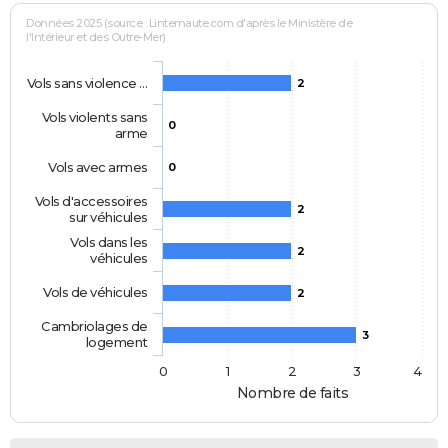
Données 2025 (source : Linternaute.com d'après le Ministère de
l'Intérieur et des Outre-Mer)
Vols sans violence …
2
Vols violents sans
0
arme
Vols avec armes
0
Vols d'accessoires
2
sur véhicules
Vols dans les
2
véhicules
Vols de véhicules
2
Cambriolages de
3
logement
0
1
2
3
4
Nombre de faits