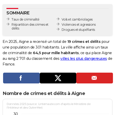
City break
Voyage de noces
Climat
Destinations
Voyage nature
Forum
+
PHOTO
SOMMAIRE
GUIDES D'ACHAT
Taux de criminalité
Vols et cambriolages
Répartition des crimes et
Violences et agressions
BONS PLANS
délits
Drogues et stupéfiants
CARTE DE VOEUX
En 2025, Aigne a recensé un total de
19 crimes et délits
pour
Carte Bonne année
Carte Pâques
Carte de Noël
Carte Saint-Valentin
Carte d'anniversaire
une population de 301 habitants. La ville affiche ainsi un taux
DICTIONNAIRE
de criminalité de
64,5 pour mille habitants
, ce qui place Aigne
Biographies
Expressions
Dictionnaire
Citations
Proverbes
au rang 2 701 du classement des
villes les plus dangereuses
de
PROGRAMME TV
France.
COPAINS D'AVANT
Se connecter
Collèges
Universités
Service militaire
S'inscrire
Lycées
Primaires
Entreprises
Avis de recherche
AVIS DE DÉCÈS
FORUM
Nombre de crimes et délits à Aigne
Lifestyle
Sport
Television
Cinema
Bricolage
Culture
Auto
Voyage
Données 2025 (source : Linternaute.com d'après le Ministère de
l'Intérieur et des Outre-Mer)
30