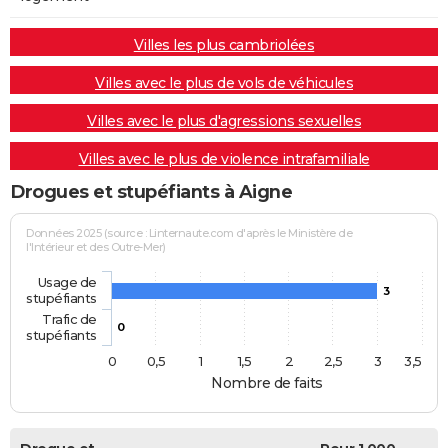
Villes les plus cambriolées
Villes avec le plus de vols de véhicules
Villes avec le plus d'agressions sexuelles
Villes avec le plus de violence intrafamiliale
Drogues et stupéfiants à Aigne
Données 2025 (source : Linternaute.com d'après le Ministère de
l'Intérieur et des Outre-Mer)
Usage de
3
stupéfiants
Trafic de
0
stupéfiants
0
0,5
1
1,5
2
2,5
3
3,5
Nombre de faits