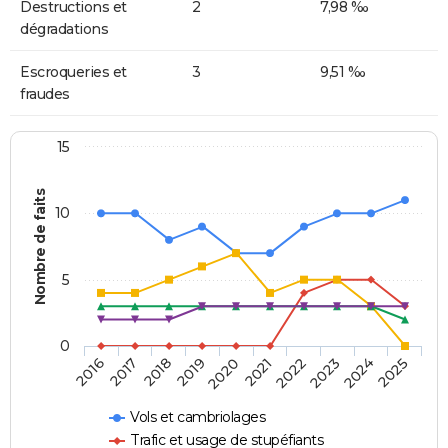
Destructions et
2
7,98 ‰
dégradations
Escroqueries et
3
9,51 ‰
fraudes
15
Nombre de faits
10
5
0
2018
2023
2017
2022
2016
2021
2020
2025
2019
2024
Vols et cambriolages
Trafic et usage de stupéfiants