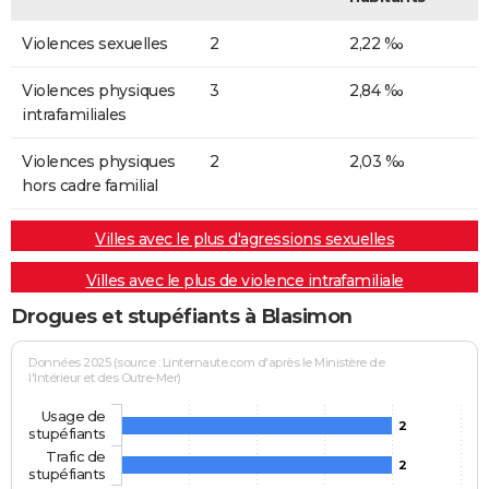
Violences sexuelles
2
2,22 ‰
Violences physiques
3
2,84 ‰
intrafamiliales
Violences physiques
2
2,03 ‰
hors cadre familial
Villes avec le plus d'agressions sexuelles
Villes avec le plus de violence intrafamiliale
Drogues et stupéfiants à Blasimon
Données 2025 (source : Linternaute.com d'après le Ministère de
l'Intérieur et des Outre-Mer)
Usage de
2
stupéfiants
Trafic de
2
stupéfiants