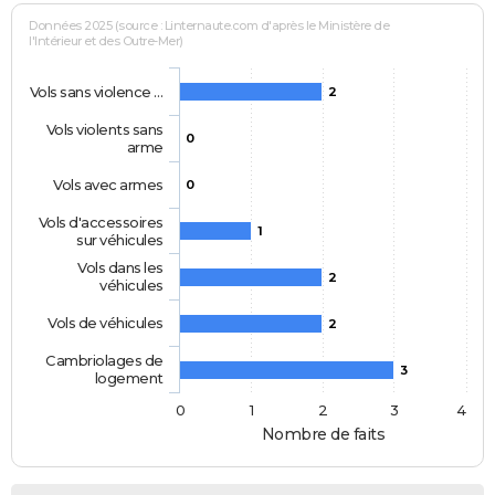
Données 2025 (source : Linternaute.com d'après le Ministère de
l'Intérieur et des Outre-Mer)
Vols sans violence …
2
Vols violents sans
0
arme
Vols avec armes
0
Vols d'accessoires
1
sur véhicules
Vols dans les
2
véhicules
Vols de véhicules
2
Cambriolages de
3
logement
0
1
2
3
4
Nombre de faits