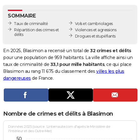
City break
Voyage de noces
Climat
Destinations
Voyage nature
Forum
+
PHOTO
SOMMAIRE
GUIDES D'ACHAT
Taux de criminalité
Vols et cambriolages
Répartition des crimes et
Violences et agressions
BONS PLANS
délits
Drogues et stupéfiants
CARTE DE VOEUX
En 2025, Blasimon a recensé un total de
32 crimes et délits
Carte Bonne année
Carte Pâques
Carte de Noël
Carte Saint-Valentin
Carte d'anniversaire
pour une population de 959 habitants. La ville affiche ainsi un
DICTIONNAIRE
taux de criminalité de
33,1 pour mille habitants
, ce qui place
Biographies
Expressions
Dictionnaire
Citations
Proverbes
Blasimon au rang 11 675 du classement des
villes les plus
PROGRAMME TV
dangereuses
de France.
COPAINS D'AVANT
Se connecter
Collèges
Universités
Service militaire
S'inscrire
Lycées
Primaires
Entreprises
Avis de recherche
AVIS DE DÉCÈS
FORUM
Nombre de crimes et délits à Blasimon
Lifestyle
Sport
Television
Cinema
Bricolage
Culture
Auto
Voyage
Données 2025 (source : Linternaute.com d'après le Ministère de
l'Intérieur et des Outre-Mer)
50