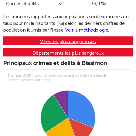
Crimes et délits
32
33,11 ‰
Les données rapportées aux populations sont exprimées en
taux pour mille habitants (‰) selon les dernièrs chiffres de
population fournis par l'Insee.
Voir la méthodologie
.
Villes les plus dangereuses
Départements les plus dangereux
Principaux crimes et délits à Blasimon
Données 2025 (source : Linternaute.com d'après le Ministère de
l'Intérieur et des Outre-Mer)