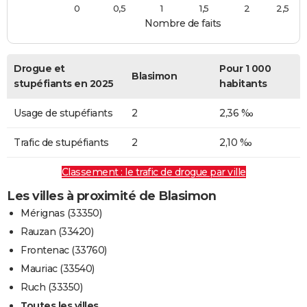
0
0,5
1
1,5
2
2,5
Nombre de faits
Drogue et
Pour 1 000
Blasimon
stupéfiants en 2025
habitants
Usage de stupéfiants
2
2,36 ‰
Trafic de stupéfiants
2
2,10 ‰
Classement : le trafic de drogue par ville
Les villes à proximité de Blasimon
Mérignas (33350)
Rauzan (33420)
Frontenac (33760)
Mauriac (33540)
Ruch (33350)
Toutes les villes