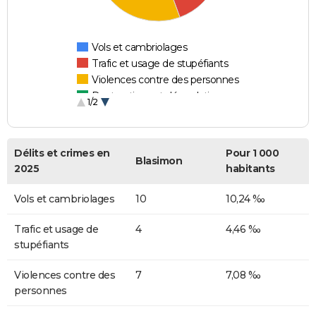
Vols et cambriolages
Trafic et usage de stupéfiants
Violences contre des personnes
Destructions et dégradations
1/2
Escroqueries et fraudes
Délits et crimes en
Pour 1 000
Blasimon
2025
habitants
Vols et cambriolages
10
10,24 ‰
Trafic et usage de
4
4,46 ‰
stupéfiants
Violences contre des
7
7,08 ‰
personnes