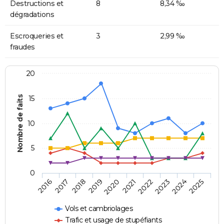
Destructions et
8
8,34 ‰
dégradations
Escroqueries et
3
2,99 ‰
fraudes
20
Nombre de faits
15
10
5
0
2018
2023
2017
2022
2016
2021
2020
2025
2019
2024
Vols et cambriolages
Trafic et usage de stupéfiants