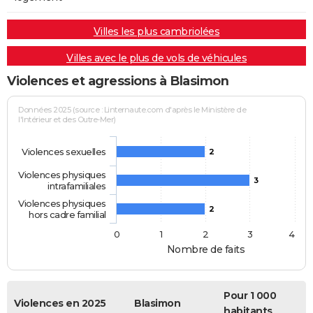
Villes les plus cambriolées
Villes avec le plus de vols de véhicules
Violences et agressions à Blasimon
Données 2025 (source : Linternaute.com d'après le Ministère de
l'Intérieur et des Outre-Mer)
Violences sexuelles
2
Violences physiques
3
intrafamiliales
Violences physiques
2
hors cadre familial
0
1
2
3
4
Nombre de faits
Pour 1 000
Violences en 2025
Blasimon
habitants