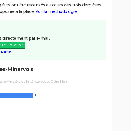
aits ont été recensés au cours des trois dernières
posée à la place.
Voir la méthodologie
.
 directement par e-mail.
e m'abonne
tialité
es-Minervois
le Ministère de l'Intérieur et des Outre-Mer)
1