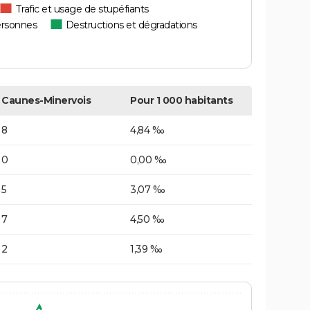
Trafic et usage de stupéfiants
ersonnes
Destructions et dégradations
Caunes-Minervois
Pour 1 000 habitants
8
4,84 ‰
0
0,00 ‰
5
3,07 ‰
7
4,50 ‰
2
1,39 ‰