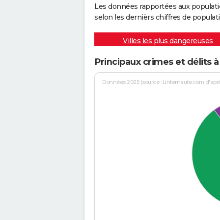
Les données rapportées aux populati
selon les dernièrs chiffres de populati
Villes les plus dangereuses
Principaux crimes et délits 
Données 2025 (source : Linternaute.com d'après 