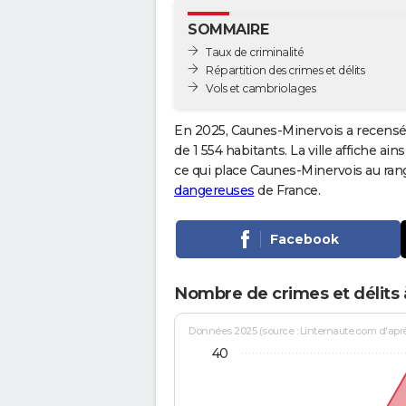
SOMMAIRE
Taux de criminalité
Répartition des crimes et délits
Vols et cambriolages
En 2025, Caunes-Minervois a recensé
de 1 554 habitants. La ville affiche ain
ce qui place Caunes-Minervois au ra
dangereuses
de France.
Facebook
Nombre de crimes et délits
Données 2025 (source : Linternaute.com d'après 
40