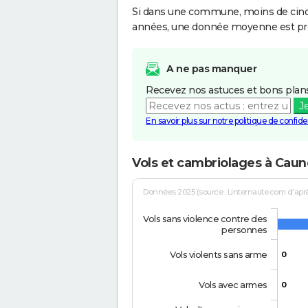
Si dans une commune, moins de cinq f
années, une donnée moyenne est pro
A ne pas manquer
Recevez nos astuces et bons plans
J
En savoir plus sur notre politique de confiden
Vols et cambriolages à Caun
Données 2025 (source : Linternaute.com d'après 
Vols sans violence contre des
personnes
Vols violents sans arme
0
Vols avec armes
0