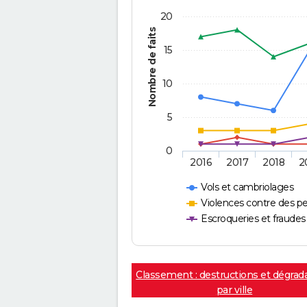
20
Nombre de faits
15
10
5
0
2016
2017
2018
2
Vols et cambriolages
Violences contre des p
Escroqueries et fraudes
Classement : destructions et dégrad
par ville