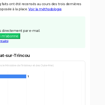
aits ont été recensés au cours des trois dernières
posée à la place.
Voir la méthodologie
.
 directement par e-mail.
e m'abonne
tialité
at-sur-Trincou
le Ministère de l'Intérieur et des Outre-Mer)
1