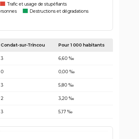
Trafic et usage de stupéfiants
ersonnes
Destructions et dégradations
Condat-sur-Trincou
Pour 1 000 habitants
3
6,60 ‰
0
0,00 ‰
3
5,80 ‰
2
3,20 ‰
3
5,17 ‰