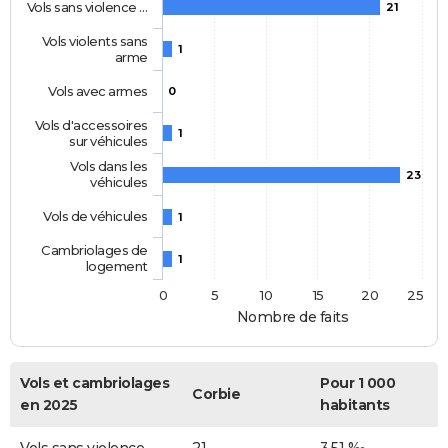
Vols sans violence …
21
Vols violents sans
1
arme
Vols avec armes
0
Vols d'accessoires
1
sur véhicules
Vols dans les
23
véhicules
Vols de véhicules
1
Cambriolages de
1
logement
0
5
10
15
20
25
Nombre de faits
Vols et cambriolages
Pour 1 000
Corbie
en 2025
habitants
Vols sans violence
21
3,51 ‰