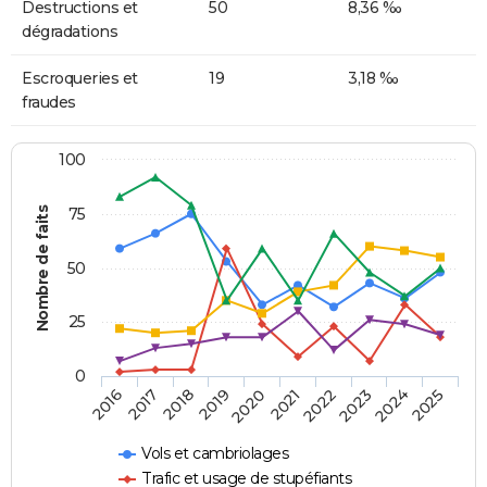
Destructions et
50
8,36 ‰
dégradations
Escroqueries et
19
3,18 ‰
fraudes
100
Nombre de faits
75
50
25
0
2018
2023
2019
2024
2020
2025
2016
2021
2017
2022
Vols et cambriolages
Trafic et usage de stupéfiants