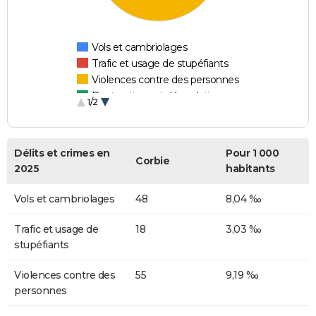
Vols et cambriolages
Trafic et usage de stupéfiants
Violences contre des personnes
Destructions et dégradations
1/2
Escroqueries et fraudes
Délits et crimes en
Pour 1 000
Corbie
2025
habitants
Vols et cambriolages
48
8,04 ‰
Trafic et usage de
18
3,03 ‰
stupéfiants
Violences contre des
55
9,19 ‰
personnes