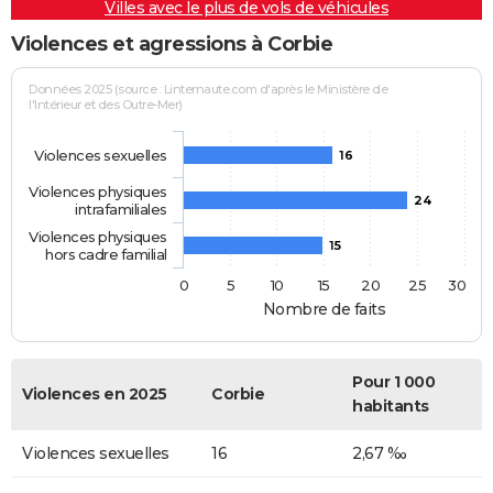
Villes avec le plus de vols de véhicules
Violences et agressions à Corbie
Données 2025 (source : Linternaute.com d'après le Ministère de
l'Intérieur et des Outre-Mer)
Violences sexuelles
16
Violences physiques
24
intrafamiliales
Violences physiques
15
hors cadre familial
0
5
10
15
20
25
30
Nombre de faits
Pour 1 000
Violences en 2025
Corbie
habitants
Violences sexuelles
16
2,67 ‰