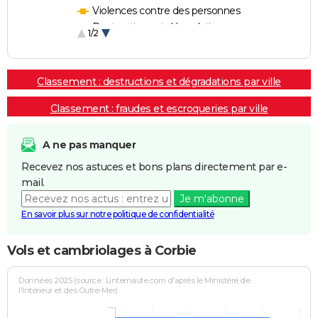
Violences contre des personnes
Destructions et dégradations
1/2
Escroqueries et fraudes
Classement : destructions et dégradations par ville
Classement : fraudes et escroqueries par ville
A ne pas manquer
Recevez nos astuces et bons plans directement par e-
mail.
Je m'abonne
En savoir plus sur notre politique de confidentialité
Vols et cambriolages à Corbie
Données 2025 (source : Linternaute.com d'après le Ministère de
l'Intérieur et des Outre-Mer)