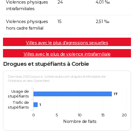
Violences physiques
24
4,01 ‰
intrafamiliales
Violences physiques
15
2,51 ‰
hors cadre familial
Villes avec le plus d'agressions sexuelles
Villes avec le plus de violence intrafamiliale
Drogues et stupéfiants à Corbie
Données 2025 (source : Linternaute.com d'après le Ministère de
l'Intérieur et des Outre-Mer)
Usage de
17
stupéfiants
Trafic de
1
stupéfiants
0
5
10
15
20
Nombre de faits