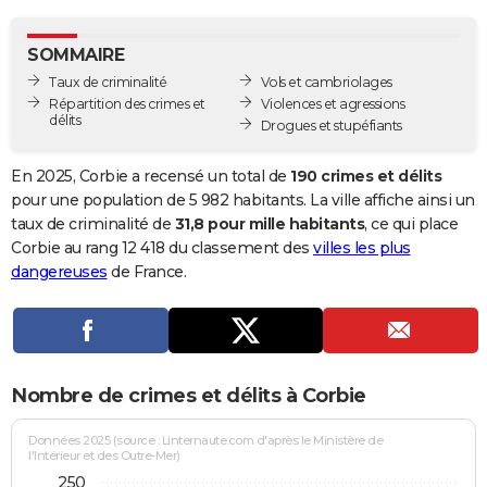
City break
Voyage de noces
Climat
Destinations
Voyage nature
Forum
+
PHOTO
SOMMAIRE
GUIDES D'ACHAT
Taux de criminalité
Vols et cambriolages
Répartition des crimes et
Violences et agressions
BONS PLANS
délits
Drogues et stupéfiants
CARTE DE VOEUX
En 2025, Corbie a recensé un total de
190 crimes et délits
Carte Bonne année
Carte Pâques
Carte de Noël
Carte Saint-Valentin
Carte d'anniversaire
pour une population de 5 982 habitants. La ville affiche ainsi un
DICTIONNAIRE
taux de criminalité de
31,8 pour mille habitants
, ce qui place
Biographies
Expressions
Dictionnaire
Citations
Proverbes
Corbie au rang 12 418 du classement des
villes les plus
PROGRAMME TV
dangereuses
de France.
COPAINS D'AVANT
Se connecter
Collèges
Universités
Service militaire
S'inscrire
Lycées
Primaires
Entreprises
Avis de recherche
AVIS DE DÉCÈS
FORUM
Nombre de crimes et délits à Corbie
Lifestyle
Sport
Television
Cinema
Bricolage
Culture
Auto
Voyage
Données 2025 (source : Linternaute.com d'après le Ministère de
l'Intérieur et des Outre-Mer)
250