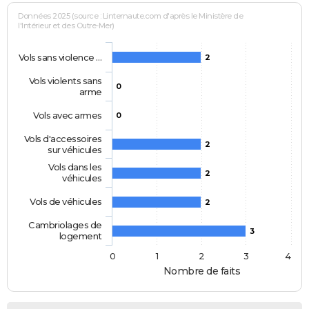
Données 2025 (source : Linternaute.com d'après le Ministère de
l'Intérieur et des Outre-Mer)
Vols sans violence …
2
Vols violents sans
0
arme
Vols avec armes
0
Vols d'accessoires
2
sur véhicules
Vols dans les
2
véhicules
Vols de véhicules
2
Cambriolages de
3
logement
0
1
2
3
4
Nombre de faits