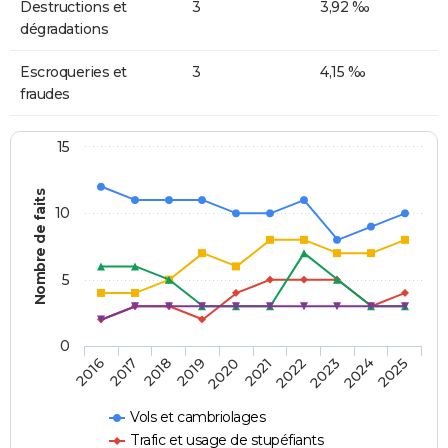
Destructions et
3
3,92 ‰
dégradations
Escroqueries et
3
4,15 ‰
fraudes
15
Nombre de faits
10
5
0
2018
2023
2017
2022
2016
2021
2020
2025
2019
2024
Vols et cambriolages
Trafic et usage de stupéfiants