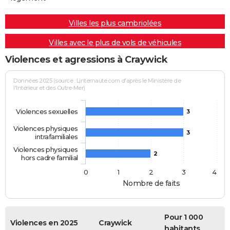
Villes les plus cambriolées
Villes avec le plus de vols de véhicules
Violences et agressions à Craywick
Données 2025 (source : Linternaute.com d'après le Ministère de
l'Intérieur et des Outre-Mer)
Violences sexuelles
3
Violences physiques
3
intrafamiliales
Violences physiques
2
hors cadre familial
0
1
2
3
4
Nombre de faits
Pour 1 000
Violences en 2025
Craywick
habitants