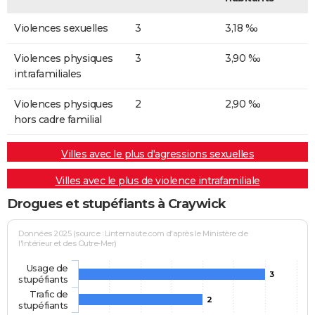
Violences sexuelles
3
3,18 ‰
Violences physiques
3
3,90 ‰
intrafamiliales
Violences physiques
2
2,90 ‰
hors cadre familial
Villes avec le plus d'agressions sexuelles
Villes avec le plus de violence intrafamiliale
Drogues et stupéfiants à Craywick
Données 2025 (source : Linternaute.com d'après le Ministère de
l'Intérieur et des Outre-Mer)
Usage de
3
stupéfiants
Trafic de
2
stupéfiants