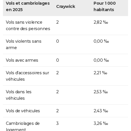
Vols et cambriolages
Pour 1 000
Craywick
en 2025
habitants
Vols sans violence
2
2,82 ‰
contre des personnes
Vols violents sans
0
0,00 ‰
arme
Vols avec armes
0
0,00 ‰
Vols d'accessoires sur
2
2,21 ‰
véhicules
Vols dans les
2
2,53 ‰
véhicules
Vols de véhicules
2
2,43 ‰
Cambriolages de
3
3,26 ‰
logement