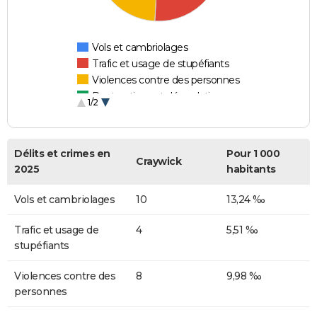
Vols et cambriolages
Trafic et usage de stupéfiants
Violences contre des personnes
Destructions et dégradations
1/2
Escroqueries et fraudes
Délits et crimes en
Pour 1 000
Craywick
2025
habitants
Vols et cambriolages
10
13,24 ‰
Trafic et usage de
4
5,51 ‰
stupéfiants
Violences contre des
8
9,98 ‰
personnes