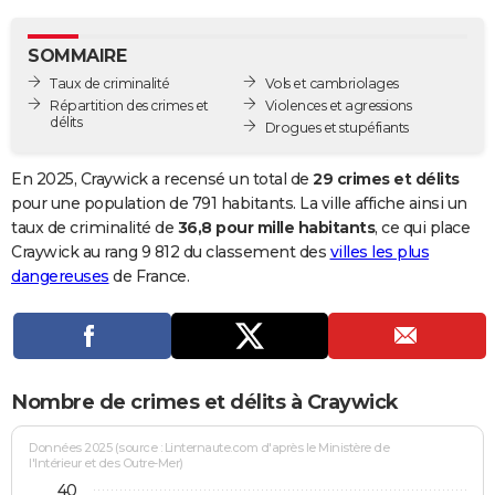
City break
Voyage de noces
Climat
Destinations
Voyage nature
Forum
+
PHOTO
SOMMAIRE
GUIDES D'ACHAT
Taux de criminalité
Vols et cambriolages
Répartition des crimes et
Violences et agressions
BONS PLANS
délits
Drogues et stupéfiants
CARTE DE VOEUX
En 2025, Craywick a recensé un total de
29 crimes et délits
Carte Bonne année
Carte Pâques
Carte de Noël
Carte Saint-Valentin
Carte d'anniversaire
pour une population de 791 habitants. La ville affiche ainsi un
DICTIONNAIRE
taux de criminalité de
36,8 pour mille habitants
, ce qui place
Biographies
Expressions
Dictionnaire
Citations
Proverbes
Craywick au rang 9 812 du classement des
villes les plus
PROGRAMME TV
dangereuses
de France.
COPAINS D'AVANT
Se connecter
Collèges
Universités
Service militaire
S'inscrire
Lycées
Primaires
Entreprises
Avis de recherche
AVIS DE DÉCÈS
FORUM
Nombre de crimes et délits à Craywick
Lifestyle
Sport
Television
Cinema
Bricolage
Culture
Auto
Voyage
Données 2025 (source : Linternaute.com d'après le Ministère de
l'Intérieur et des Outre-Mer)
40