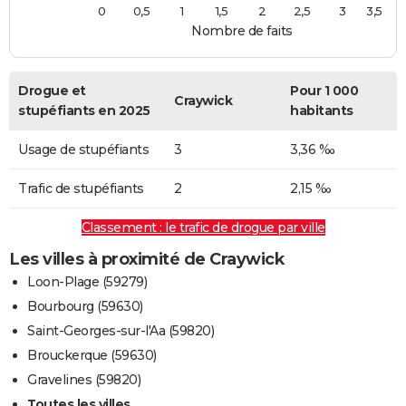
0
0,5
1
1,5
2
2,5
3
3,5
Nombre de faits
Drogue et
Pour 1 000
Craywick
stupéfiants en 2025
habitants
Usage de stupéfiants
3
3,36 ‰
Trafic de stupéfiants
2
2,15 ‰
Classement : le trafic de drogue par ville
Les villes à proximité de Craywick
Loon-Plage (59279)
Bourbourg (59630)
Saint-Georges-sur-l'Aa (59820)
Brouckerque (59630)
Gravelines (59820)
Toutes les villes