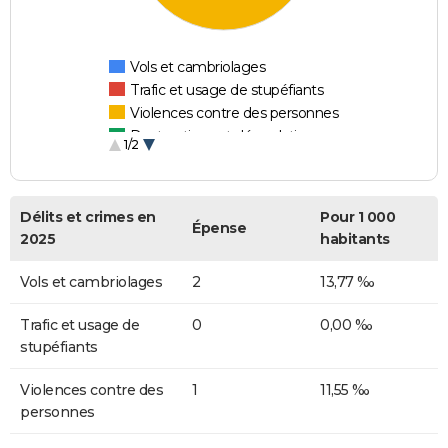
Vols et cambriolages
Trafic et usage de stupéfiants
Violences contre des personnes
Destructions et dégradations
1/2
Escroqueries et fraudes
Délits et crimes en
Pour 1 000
Épense
2025
habitants
Vols et cambriolages
2
13,77 ‰
Trafic et usage de
0
0,00 ‰
stupéfiants
Violences contre des
1
11,55 ‰
personnes