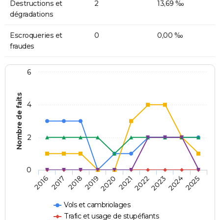
Destructions et
2
13,69 ‰
dégradations
Escroqueries et
0
0,00 ‰
fraudes
6
Nombre de faits
4
2
0
2018
2023
2019
2024
2020
2025
2016
2021
2017
2022
Vols et cambriolages
Trafic et usage de stupéfiants