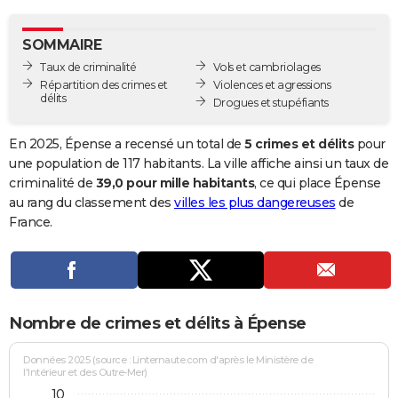
City break
Voyage de noces
Climat
Destinations
Voyage nature
Forum
+
PHOTO
SOMMAIRE
GUIDES D'ACHAT
Taux de criminalité
Vols et cambriolages
Répartition des crimes et
Violences et agressions
BONS PLANS
délits
Drogues et stupéfiants
CARTE DE VOEUX
En 2025, Épense a recensé un total de
5 crimes et délits
pour
Carte Bonne année
Carte Pâques
Carte de Noël
Carte Saint-Valentin
Carte d'anniversaire
une population de 117 habitants. La ville affiche ainsi un taux de
DICTIONNAIRE
criminalité de
39,0 pour mille habitants
, ce qui place Épense
Biographies
Expressions
Dictionnaire
Citations
Proverbes
au rang du classement des
villes les plus dangereuses
de
PROGRAMME TV
France.
COPAINS D'AVANT
Se connecter
Collèges
Universités
Service militaire
S'inscrire
Lycées
Primaires
Entreprises
Avis de recherche
AVIS DE DÉCÈS
FORUM
Nombre de crimes et délits à Épense
Lifestyle
Sport
Television
Cinema
Bricolage
Culture
Auto
Voyage
Données 2025 (source : Linternaute.com d'après le Ministère de
l'Intérieur et des Outre-Mer)
10