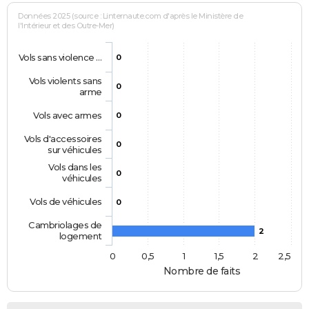
Données 2025 (source : Linternaute.com d'après le Ministère de
l'Intérieur et des Outre-Mer)
Vols sans violence …
0
Vols violents sans
0
arme
Vols avec armes
0
Vols d'accessoires
0
sur véhicules
Vols dans les
0
véhicules
Vols de véhicules
0
Cambriolages de
2
logement
0
0,5
1
1,5
2
2,5
Nombre de faits