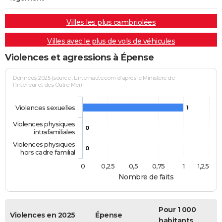
Villes les plus cambriolées
Villes avec le plus de vols de véhicules
Violences et agressions à Épense
Données 2025 (source : Linternaute.com d'après le Ministère de
l'Intérieur et des Outre-Mer)
Violences sexuelles
1
Violences physiques
0
intrafamiliales
Violences physiques
0
hors cadre familial
0
0,25
0,5
0,75
1
1,25
Nombre de faits
Pour 1 000
Violences en 2025
Épense
habitants