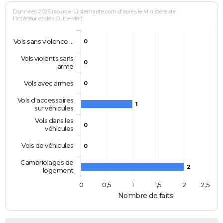
Données 2025 (source : Linternaute.com d'après le Ministère de
l'Intérieur et des Outre-Mer)
Vols sans violence …
0
Vols violents sans
0
arme
Vols avec armes
0
Vols d'accessoires
1
sur véhicules
Vols dans les
0
véhicules
Vols de véhicules
0
Cambriolages de
2
logement
0
0,5
1
1,5
2
2,5
Nombre de faits