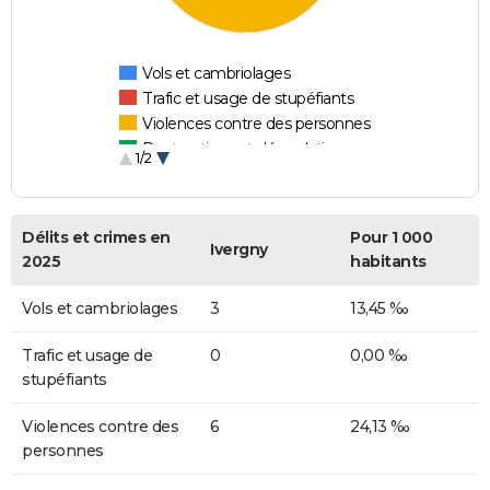
Vols et cambriolages
Trafic et usage de stupéfiants
Violences contre des personnes
Destructions et dégradations
1/2
Escroqueries et fraudes
Délits et crimes en
Pour 1 000
Ivergny
2025
habitants
Vols et cambriolages
3
13,45 ‰
Trafic et usage de
0
0,00 ‰
stupéfiants
Violences contre des
6
24,13 ‰
personnes