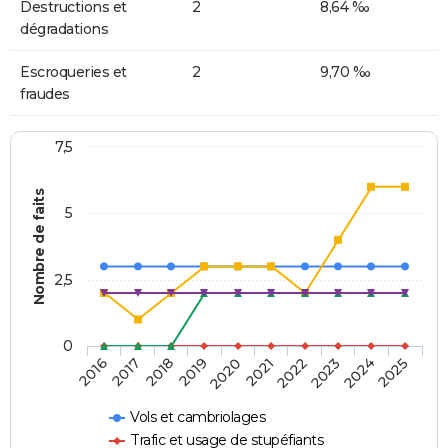
Destructions et
2
8,64 ‰
dégradations
Escroqueries et
2
9,70 ‰
fraudes
7,5
Nombre de faits
5
2,5
0
2018
2023
2020
2025
2017
2022
2019
2024
2016
2021
Vols et cambriolages
Trafic et usage de stupéfiants