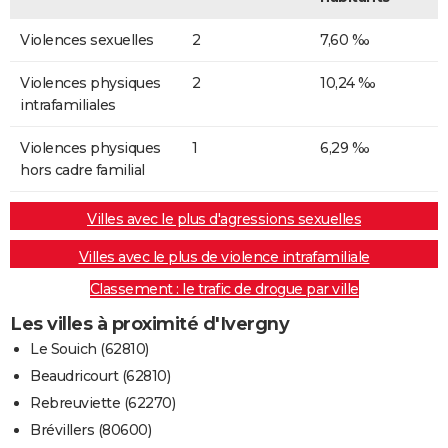
Violences sexuelles
2
7,60 ‰
Violences physiques
2
10,24 ‰
intrafamiliales
Violences physiques
1
6,29 ‰
hors cadre familial
Villes avec le plus d'agressions sexuelles
Villes avec le plus de violence intrafamiliale
Classement : le trafic de drogue par ville
Les villes à proximité d'Ivergny
Le Souich (62810)
Beaudricourt (62810)
Rebreuviette (62270)
Brévillers (80600)