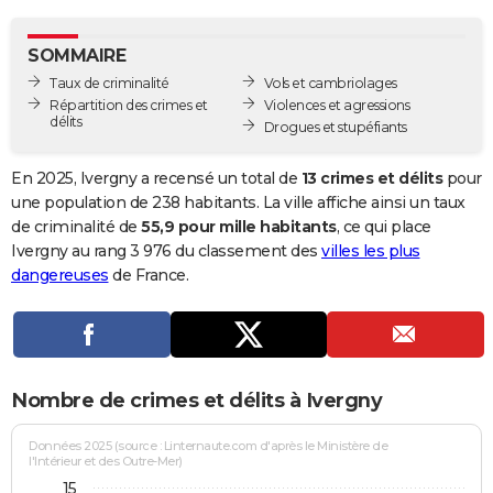
City break
Voyage de noces
Climat
Destinations
Voyage nature
Forum
+
PHOTO
SOMMAIRE
GUIDES D'ACHAT
Taux de criminalité
Vols et cambriolages
Répartition des crimes et
Violences et agressions
BONS PLANS
délits
Drogues et stupéfiants
CARTE DE VOEUX
En 2025, Ivergny a recensé un total de
13 crimes et délits
pour
Carte Bonne année
Carte Pâques
Carte de Noël
Carte Saint-Valentin
Carte d'anniversaire
une population de 238 habitants. La ville affiche ainsi un taux
DICTIONNAIRE
de criminalité de
55,9 pour mille habitants
, ce qui place
Biographies
Expressions
Dictionnaire
Citations
Proverbes
Ivergny au rang 3 976 du classement des
villes les plus
PROGRAMME TV
dangereuses
de France.
COPAINS D'AVANT
Se connecter
Collèges
Universités
Service militaire
S'inscrire
Lycées
Primaires
Entreprises
Avis de recherche
AVIS DE DÉCÈS
FORUM
Nombre de crimes et délits à Ivergny
Lifestyle
Sport
Television
Cinema
Bricolage
Culture
Auto
Voyage
Données 2025 (source : Linternaute.com d'après le Ministère de
l'Intérieur et des Outre-Mer)
15