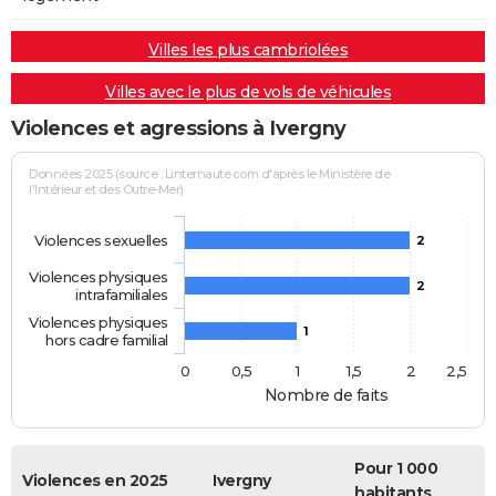
Villes les plus cambriolées
Villes avec le plus de vols de véhicules
Violences et agressions à Ivergny
Données 2025 (source : Linternaute.com d'après le Ministère de
l'Intérieur et des Outre-Mer)
Violences sexuelles
2
Violences physiques
2
intrafamiliales
Violences physiques
1
hors cadre familial
0
0,5
1
1,5
2
2,5
Nombre de faits
Pour 1 000
Violences en 2025
Ivergny
habitants