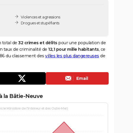
Violences et agressions
Drogues et stupéfiants
 total de
32 crimes et délits
pour une population de
 un taux de criminalité de
12,1 pour mille habitants
, ce
 786 du classement des
villes les plus dangereuses
de
Email
à la Bâtie-Neuve
le Ministère de l'Intérieur et des Outre-Mer)