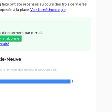
aits ont été recensés au cours des trois dernières
posée à la place.
Voir la méthodologie
.
 directement par e-mail.
e m'abonne
tialité
âtie-Neuve
le Ministère de l'Intérieur et des Outre-Mer)
1