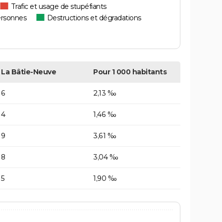
Trafic et usage de stupéfiants
ersonnes
Destructions et dégradations
La Bâtie-Neuve
Pour 1 000 habitants
6
2,13 ‰
4
1,46 ‰
9
3,61 ‰
8
3,04 ‰
5
1,90 ‰