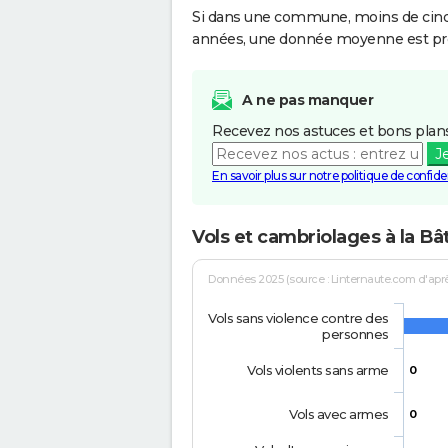
Si dans une commune, moins de cinq f
années, une donnée moyenne est pro
A ne pas manquer
Recevez nos astuces et bons plans
J
En savoir plus sur notre politique de confiden
Vols et cambriolages à la B
Données 2025 (source : Linternaute.com d'après 
Vols sans violence contre des
personnes
Vols violents sans arme
0
Vols avec armes
0