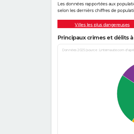
Les données rapportées aux populati
selon les dernièrs chiffres de populati
Villes les plus dangereuses
Principaux crimes et délits 
Données 2025 (source : Linternaute.com d'après 