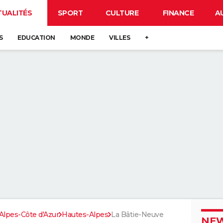
TUALITÉS
SPORT
CULTURE
FINANCE
A
S
EDUCATION
MONDE
VILLES
+
lpes-Côte d'Azur
Hautes-Alpes
La Bâtie-Neuve
NEW