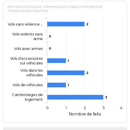
Données 2025 (source : Linternaute.com d'après le Ministère de
l'Intérieur et des Outre-Mer)
Vols sans violence …
2
Vols violents sans
0
arme
Vols avec armes
0
Vols d'accessoires
1
sur véhicules
Vols dans les
2
véhicules
Vols de véhicules
1
Cambriolages de
3
logement
0
1
2
3
4
Nombre de faits