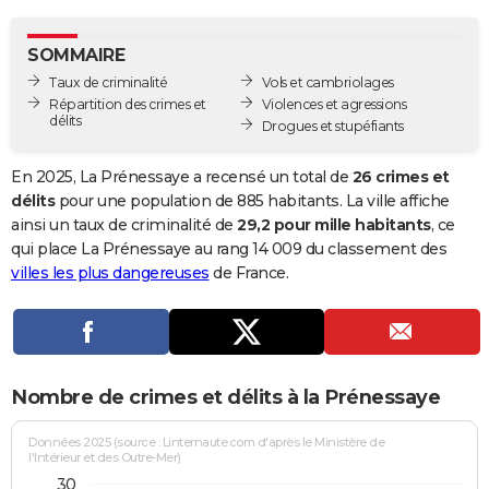
City break
Voyage de noces
Climat
Destinations
Voyage nature
Forum
+
PHOTO
SOMMAIRE
GUIDES D'ACHAT
Taux de criminalité
Vols et cambriolages
Répartition des crimes et
Violences et agressions
BONS PLANS
délits
Drogues et stupéfiants
CARTE DE VOEUX
En 2025, La Prénessaye a recensé un total de
26 crimes et
Carte Bonne année
Carte Pâques
Carte de Noël
Carte Saint-Valentin
Carte d'anniversaire
délits
pour une population de 885 habitants. La ville affiche
DICTIONNAIRE
ainsi un taux de criminalité de
29,2 pour mille habitants
, ce
Biographies
Expressions
Dictionnaire
Citations
Proverbes
qui place La Prénessaye au rang 14 009 du classement des
PROGRAMME TV
villes les plus dangereuses
de France.
COPAINS D'AVANT
Se connecter
Collèges
Universités
Service militaire
S'inscrire
Lycées
Primaires
Entreprises
Avis de recherche
AVIS DE DÉCÈS
FORUM
Nombre de crimes et délits à la Prénessaye
Lifestyle
Sport
Television
Cinema
Bricolage
Culture
Auto
Voyage
Données 2025 (source : Linternaute.com d'après le Ministère de
l'Intérieur et des Outre-Mer)
30