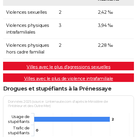
Violences sexuelles
2
2,42 ‰
Violences physiques
3
3,94 ‰
intrafamiliales
Violences physiques
2
2,28 ‰
hors cadre familial
Villes avec le plus d'agressions sexuelles
Villes avec le plus de violence intrafamiliale
Drogues et stupéfiants à la Prénessaye
Données 2025 (source : Linternaute.com d'après le Ministère de
l'Intérieur et des Outre-Mer)
Usage de
2
stupéfiants
Trafic de
0
stupéfiants