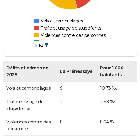
Vols et cambriolages
Trafic et usage de stupéfiants
Violences contre des personnes
Destructions et dégradations
1/2
Escroqueries et fraudes
Délits et crimes en
Pour 1 000
La Prénessaye
2025
habitants
Vols et cambriolages
9
10,73 ‰
Trafic et usage de
2
2,68 ‰
stupéfiants
Violences contre des
8
8,64 ‰
personnes