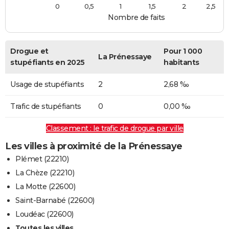
0
0,5
1
1,5
2
2,5
Nombre de faits
Drogue et
Pour 1 000
La Prénessaye
stupéfiants en 2025
habitants
Usage de stupéfiants
2
2,68 ‰
Trafic de stupéfiants
0
0,00 ‰
Classement : le trafic de drogue par ville
Les villes à proximité de la Prénessaye
Plémet (22210)
La Chèze (22210)
La Motte (22600)
Saint-Barnabé (22600)
Loudéac (22600)
Toutes les villes