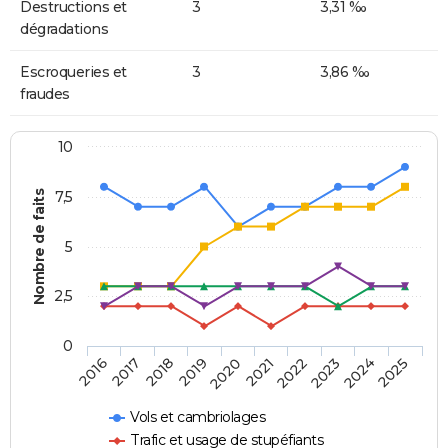
Destructions et
3
3,31 ‰
dégradations
Escroqueries et
3
3,86 ‰
fraudes
10
Nombre de faits
7,5
5
2,5
0
2018
2023
2020
2025
2017
2022
2019
2024
2016
2021
Vols et cambriolages
Trafic et usage de stupéfiants