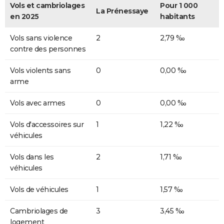
Vols et cambriolages
Pour 1 000
La Prénessaye
en 2025
habitants
Vols sans violence
2
2,79 ‰
contre des personnes
Vols violents sans
0
0,00 ‰
arme
Vols avec armes
0
0,00 ‰
Vols d'accessoires sur
1
1,22 ‰
véhicules
Vols dans les
2
1,71 ‰
véhicules
Vols de véhicules
1
1,57 ‰
Cambriolages de
3
3,45 ‰
logement