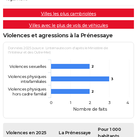
Villes les plus cambriolées
Villes avec le plus de vols de véhicules
Violences et agressions à la Prénessaye
Données 2025 (source : Linternaute.com d'après le Ministère de
l'Intérieur et des Outre-Mer)
Violences sexuelles
2
Violences physiques
3
intrafamiliales
Violences physiques
2
hors cadre familial
0
1
2
3
4
Nombre de faits
Pour 1 000
Violences en 2025
La Prénessaye
habitants