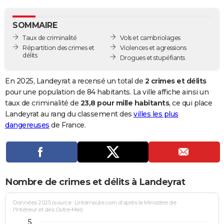
City break
Voyage de noces
Climat
Destinations
Voyage nature
Forum
+
PHOTO
SOMMAIRE
GUIDES D'ACHAT
Taux de criminalité
Vols et cambriolages
Répartition des crimes et
Violences et agressions
BONS PLANS
délits
Drogues et stupéfiants
CARTE DE VOEUX
En 2025, Landeyrat a recensé un total de
2 crimes et délits
Carte Bonne année
Carte Pâques
Carte de Noël
Carte Saint-Valentin
Carte d'anniversaire
pour une population de 84 habitants. La ville affiche ainsi un
DICTIONNAIRE
taux de criminalité de
23,8 pour mille habitants
, ce qui place
Biographies
Expressions
Dictionnaire
Citations
Proverbes
Landeyrat au rang du classement des
villes les plus
PROGRAMME TV
dangereuses
de France.
COPAINS D'AVANT
Se connecter
Collèges
Universités
Service militaire
S'inscrire
Lycées
Primaires
Entreprises
Avis de recherche
AVIS DE DÉCÈS
FORUM
Nombre de crimes et délits à Landeyrat
Lifestyle
Sport
Television
Cinema
Bricolage
Culture
Auto
Voyage
Données 2025 (source : Linternaute.com d'après le Ministère de
l'Intérieur et des Outre-Mer)
5