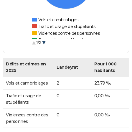
Vols et cambriolages
Trafic et usage de stupéfiants
Violences contre des personnes
Destructions et dégradations
1/2
Escroqueries et fraudes
Délits et crimes en
Pour 1 000
Landeyrat
2025
habitants
Vols et cambriolages
2
23,79 ‰
Trafic et usage de
0
0,00 ‰
stupéfiants
Violences contre des
0
0,00 ‰
personnes