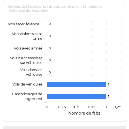
Données 2025 (source : Linternaute.com d'après le Ministère de
l'Intérieur et des Outre-Mer)
Vols sans violence …
0
Vols violents sans
0
arme
Vols avec armes
0
Vols d'accessoires
0
sur véhicules
Vols dans les
0
véhicules
Vols de véhicules
1
Cambriolages de
1
logement
0
0,25
0,5
0,75
1
1,25
Nombre de faits