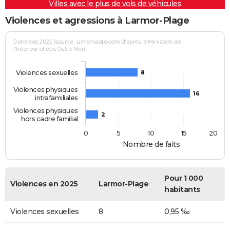
Villes avec le plus de vols de véhicules
Violences et agressions à Larmor-Plage
Données 2025 (source : Linternaute.com d'après le Ministère de
l'Intérieur et des Outre-Mer)
Violences sexuelles
8
Violences physiques
16
intrafamiliales
Violences physiques
2
hors cadre familial
0
5
10
15
20
Nombre de faits
Pour 1 000
Violences en 2025
Larmor-Plage
habitants
Violences sexuelles
8
0,95 ‰