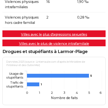
Violences physiques
16
1,90 ‰
intrafamiliales
Violences physiques
2
0,28 ‰
hors cadre familial
Villes avec le plus d'agressions sexuelles
Villes avec le plus de violence intrafamiliale
Drogues et stupéfiants à Larmor-Plage
Données 2025 (source : Linternaute.com d'après le Ministère de
l'Intérieur et des Outre-Mer)
Usage de
5
stupéfiants
Trafic de
1
stupéfiants
0
1
2
3
4
5
6
Nombre de faits