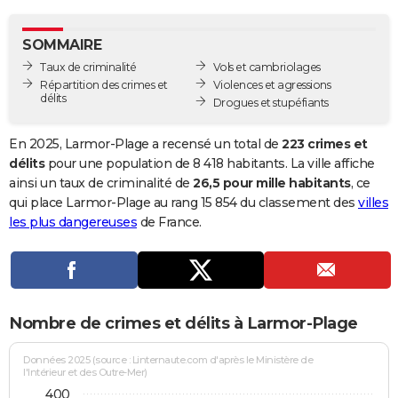
City break
Voyage de noces
Climat
Destinations
Voyage nature
Forum
+
PHOTO
SOMMAIRE
GUIDES D'ACHAT
Taux de criminalité
Vols et cambriolages
Répartition des crimes et
Violences et agressions
BONS PLANS
délits
Drogues et stupéfiants
CARTE DE VOEUX
En 2025, Larmor-Plage a recensé un total de
223 crimes et
Carte Bonne année
Carte Pâques
Carte de Noël
Carte Saint-Valentin
Carte d'anniversaire
délits
pour une population de 8 418 habitants. La ville affiche
DICTIONNAIRE
ainsi un taux de criminalité de
26,5 pour mille habitants
, ce
Biographies
Expressions
Dictionnaire
Citations
Proverbes
qui place Larmor-Plage au rang 15 854 du classement des
villes
PROGRAMME TV
les plus dangereuses
de France.
COPAINS D'AVANT
Se connecter
Collèges
Universités
Service militaire
S'inscrire
Lycées
Primaires
Entreprises
Avis de recherche
AVIS DE DÉCÈS
FORUM
Nombre de crimes et délits à Larmor-Plage
Lifestyle
Sport
Television
Cinema
Bricolage
Culture
Auto
Voyage
Données 2025 (source : Linternaute.com d'après le Ministère de
l'Intérieur et des Outre-Mer)
400