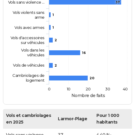
Vols sans violence …
37
Vols violents sans
1
arme
Vols avec armes
1
Vols d'accessoires
2
sur véhicules
Vols dans les
16
véhicules
Vols de véhicules
2
Cambriolages de
20
logement
0
10
20
30
40
Nombre de faits
Vols et cambriolages
Pour 1 000
Larmor-Plage
en 2025
habitants
Vols sans violence
37
4,40 ‰