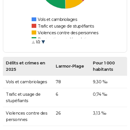
Vols et cambriolages
Trafic et usage de stupéfiants
Violences contre des personnes
Destructions et dégradations
1/2
Escroqueries et fraudes
Délits et crimes en
Pour 1 000
Larmor-Plage
2025
habitants
Vols et cambriolages
78
9,30 ‰
Trafic et usage de
6
0,74 ‰
stupéfiants
Violences contre des
26
3,13 ‰
personnes