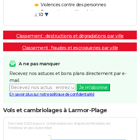
Violences contre des personnes
Destructions et dégradations
1/2
Escroqueries et fraudes
Classement : destructions et dégradations par ville
Classement : fraudes et escroqueries par ville
A ne pas manquer
Recevez nos astuces et bons plans directement par e-
mail.
Je m'abonne
En savoir plus sur notre politique de confidentialité
Vols et cambriolages à Larmor-Plage
Données 2025 (source : Linternaute.com d'après le Ministère de
l'Intérieur et des Outre-Mer)