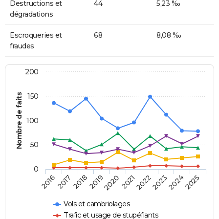
Destructions et
44
5,23 ‰
dégradations
Escroqueries et
68
8,08 ‰
fraudes
200
Nombre de faits
150
100
50
0
2018
2023
2019
2024
2020
2025
2016
2021
2017
2022
Vols et cambriolages
Trafic et usage de stupéfiants