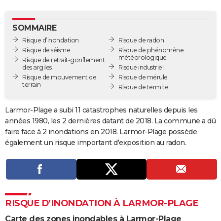
City break
Voyage de noces
Climat
Destinations
Voyage nature
Forum
+
PHOTO
SOMMAIRE
GUIDES D'ACHAT
Risque d’inondation
Risque de radon
Risque de séisme
Risque de phénomène
BONS PLANS
météorologique
Risque de retrait-gonflement
des argiles
Risque industriel
CARTE DE VOEUX
Risque de mouvement de
Risque de mérule
terrain
Risque de termite
Carte Bonne année
Carte Pâques
Carte de Noël
Carte Saint-Valentin
Carte d'anniversaire
DICTIONNAIRE
Larmor-Plage a subi 11 catastrophes naturelles depuis les
Biographies
Expressions
Dictionnaire
Citations
Proverbes
PROGRAMME TV
années 1980, les 2 dernières datant de 2018. La commune a dû
faire face à 2 inondations en 2018. Larmor-Plage possède
COPAINS D'AVANT
également un risque important d'exposition au radon.
Se connecter
Collèges
Universités
Service militaire
S'inscrire
Lycées
Primaires
Entreprises
Avis de recherche
AVIS DE DÉCÈS
FORUM
Lifestyle
Sport
Television
Cinema
Bricolage
Culture
Auto
Voyage
RISQUE D’INONDATION À LARMOR-PLAGE
Carte des zones inondables à Larmor-Plage