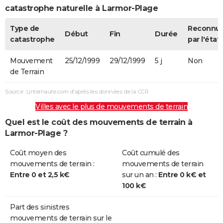
catastrophe naturelle à Larmor-Plage
Type de
Reconnu
Début
Fin
Durée
catastrophe
par l'état
Mouvement
25/12/1999
29/12/1999
5 j
Non
de Terrain
Source : Linternaute.com d'après les données de la CCR
Villes avec le plus de mouvements de terrain
Quel est le coût des mouvements de terrain à
Larmor-Plage ?
Coût moyen des
Coût cumulé des
mouvements de terrain :
mouvements de terrain
Entre 0 et 2,5 k€
sur un an :
Entre 0 k€ et
100 k€
Part des sinistres
mouvements de terrain sur le