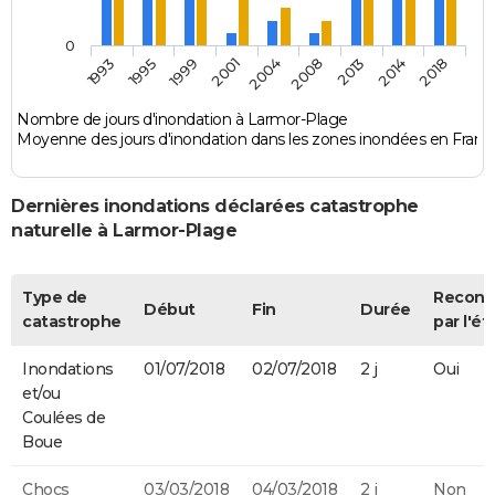
0
1995
2004
2014
1993
2001
2013
1999
2008
2018
Nombre de jours d'inondation à Larmor-Plage
Moyenne des jours d'inondation dans les zones inondées en Franc
Dernières inondations déclarées catastrophe
naturelle à Larmor-Plage
Type de
Recon
Début
Fin
Durée
catastrophe
par l'ét
Inondations
01/07/2018
02/07/2018
2 j
Oui
et/ou
Coulées de
Boue
Chocs
03/03/2018
04/03/2018
2 j
Non