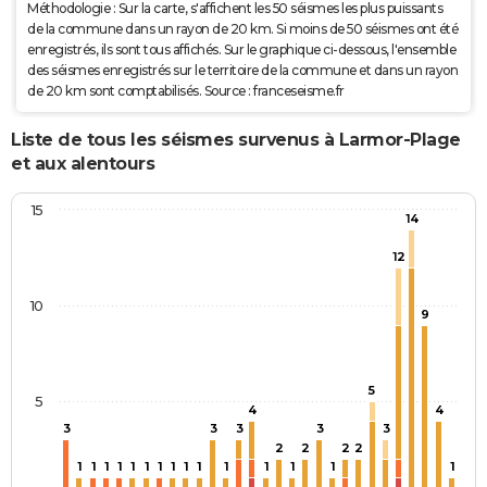
Méthodologie : Sur la carte, s'affichent les 50 séismes les plus puissants
de la commune dans un rayon de 20 km. Si moins de 50 séismes ont été
enregistrés, ils sont tous affichés. Sur le graphique ci-dessous, l'ensemble
des séismes enregistrés sur le territoire de la commune et dans un rayon
de 20 km sont comptabilisés. Source : franceseisme.fr
Liste de tous les séismes survenus à Larmor-Plage
et aux alentours
15
14
12
10
9
5
5
4
4
3
3
3
3
3
2
2
2
2
1
1
1
1
1
1
1
1
1
1
1
1
1
1
1