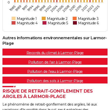
0
1996
2019
1994
2010
1991
2008
1989
2006
1985
2004
2025
2002
2023
1998
2021
Magnitude 1
Magnitude 2
Magnitude 3
Magnitude 4
Magnitude 5
Magnitude 6
Autres informations environnementales sur Larmor-
Plage
Records du climat à Larmor-Plage
Pollution de l'air à Larmor-Plage
Pollution de l'eau à Larmor-Plage
Pollution des sols à Larmor-Plage
RISQUE DE RETRAIT-GONFLEMENT DES
ARGILES À LARMOR-PLAGE
Le phénomène de retrait-gonflement des argiles, lié aux
variations d'humidité dans le sol, peut entraîner des