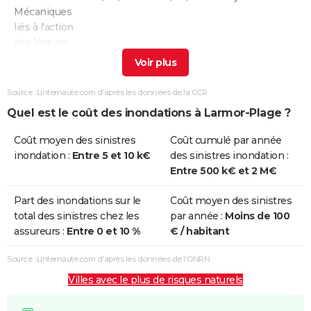
Mécaniques
liés à l'action
des Vagues
Chocs
23/12/2013
07/01/2014
16 j
Oui
Mécaniques
Source : Linternaute.com d'après les données de la CCR
liés à l'action
Quel est le coût des inondations à Larmor-Plage ?
des Vagues
Coût moyen des sinistres
Coût cumulé par année
Chocs
10/03/2008
10/03/2008
1 j
Oui
inondation :
Entre 5 et 10 k€
des sinistres inondation :
Mécaniques
Entre 500 k€ et 2 M€
liés à l'action
des Vagues
Part des inondations sur le
Coût moyen des sinistres
total des sinistres chez les
par année :
Moins de 100
Inondations
27/10/2004
28/10/2004
2 j
Non
assureurs :
Entre 0 et 10 %
€ / habitant
et/ou
Coulées de
Source : Linternaute.com d'après les données de l'ONRN
Boue
Villes avec le plus de risques naturels
Chocs
10/01/2001
10/01/2001
1 j
Oui