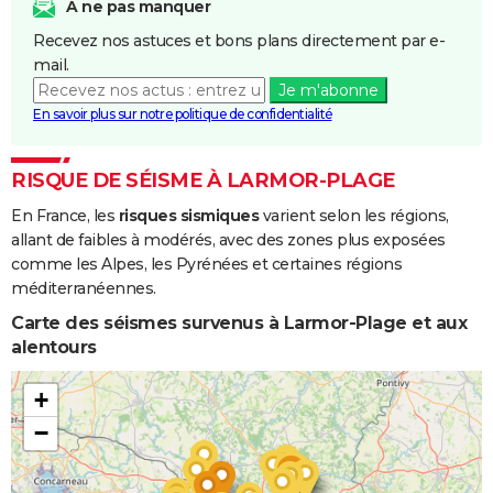
Mécaniques
A ne pas manquer
liés à l'action
Recevez nos astuces et bons plans directement par e-
des Vagues
mail.
Je m'abonne
Inondations
25/12/1999
29/12/1999
5 j
Non
En savoir plus sur notre politique de confidentialité
et/ou
Coulées de
Boue
RISQUE DE SÉISME À LARMOR-PLAGE
En France, les
risques sismiques
varient selon les régions,
Inondations
17/01/1995
31/01/1995
15 j
Oui
allant de faibles à modérés, avec des zones plus exposées
et/ou
comme les Alpes, les Pyrénées et certaines régions
Coulées de
méditerranéennes.
Boue
Carte des séismes survenus à Larmor-Plage et aux
Inondations
10/01/1993
15/01/1993
6 j
Oui
alentours
et/ou
Coulées de
+
Boue
−