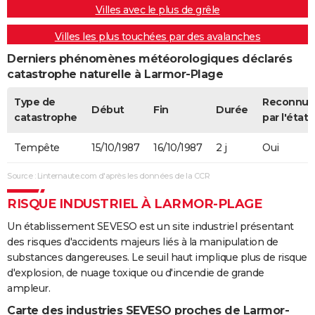
Villes avec le plus de grêle
Villes les plus touchées par des avalanches
Derniers phénomènes météorologiques déclarés
catastrophe naturelle à Larmor-Plage
Type de
Reconnue
Début
Fin
Durée
catastrophe
par l'état
Tempête
15/10/1987
16/10/1987
2 j
Oui
Source : Linternaute.com d'après les données de la CCR
RISQUE INDUSTRIEL À LARMOR-PLAGE
Un établissement SEVESO est un site industriel présentant
des risques d'accidents majeurs liés à la manipulation de
substances dangereuses. Le seuil haut implique plus de risque
d'explosion, de nuage toxique ou d'incendie de grande
ampleur.
Carte des industries SEVESO proches de Larmor-