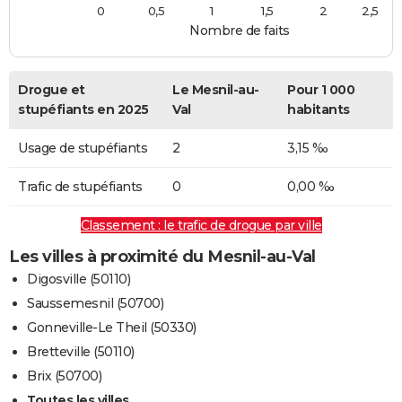
0
0,5
1
1,5
2
2,5
Nombre de faits
Drogue et
Le Mesnil-au-
Pour 1 000
stupéfiants en 2025
Val
habitants
Usage de stupéfiants
2
3,15 ‰
Trafic de stupéfiants
0
0,00 ‰
Classement : le trafic de drogue par ville
Les villes à proximité du Mesnil-au-Val
Digosville (50110)
Saussemesnil (50700)
Gonneville-Le Theil (50330)
Bretteville (50110)
Brix (50700)
Toutes les villes