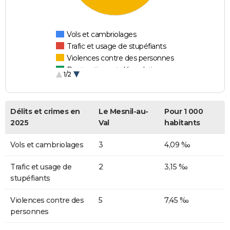
Vols et cambriolages
Trafic et usage de stupéfiants
Violences contre des personnes
Destructions et dégradations
1/2
Escroqueries et fraudes
Délits et crimes en
Le Mesnil-au-
Pour 1 000
2025
Val
habitants
Vols et cambriolages
3
4,09 ‰
Trafic et usage de
2
3,15 ‰
stupéfiants
Violences contre des
5
7,45 ‰
personnes