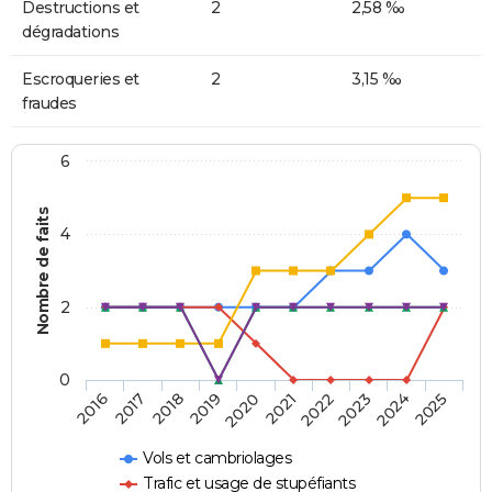
Destructions et
2
2,58 ‰
dégradations
Escroqueries et
2
3,15 ‰
fraudes
6
Nombre de faits
4
2
0
2018
2023
2019
2024
2020
2025
2016
2021
2017
2022
Vols et cambriolages
Trafic et usage de stupéfiants