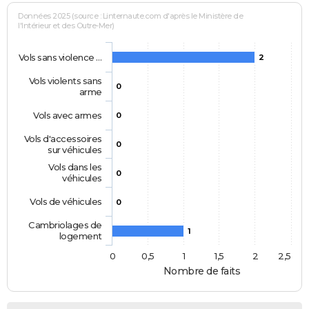
Données 2025 (source : Linternaute.com d'après le Ministère de
l'Intérieur et des Outre-Mer)
Vols sans violence …
2
Vols violents sans
0
arme
Vols avec armes
0
Vols d'accessoires
0
sur véhicules
Vols dans les
0
véhicules
Vols de véhicules
0
Cambriolages de
1
logement
0
0,5
1
1,5
2
2,5
Nombre de faits