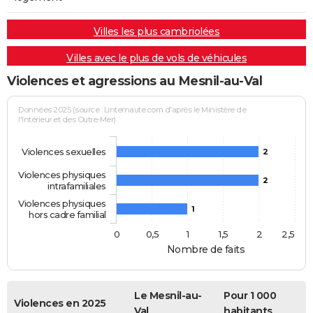
Villes les plus cambriolées
Villes avec le plus de vols de véhicules
Violences et agressions au Mesnil-au-Val
Données 2025 (source : Linternaute.com d'après le Ministère de
l'Intérieur et des Outre-Mer)
Violences sexuelles
2
Violences physiques
2
intrafamiliales
Violences physiques
1
hors cadre familial
0
0,5
1
1,5
2
2,5
Nombre de faits
Le Mesnil-au-
Pour 1 000
Violences en 2025
Val
habitants