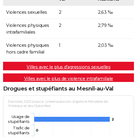
Violences sexuelles
2
2,63 ‰
Violences physiques
2
2,79 ‰
intrafamiliales
Violences physiques
1
2,03 ‰
hors cadre familial
Villes avec le plus d'agressions sexuelles
Villes avec le plus de violence intrafamiliale
Drogues et stupéfiants au Mesnil-au-Val
Données 2025 (source : Linternaute.com d'après le Ministère de
l'Intérieur et des Outre-Mer)
Usage de
2
stupéfiants
Trafic de
0
stupéfiants