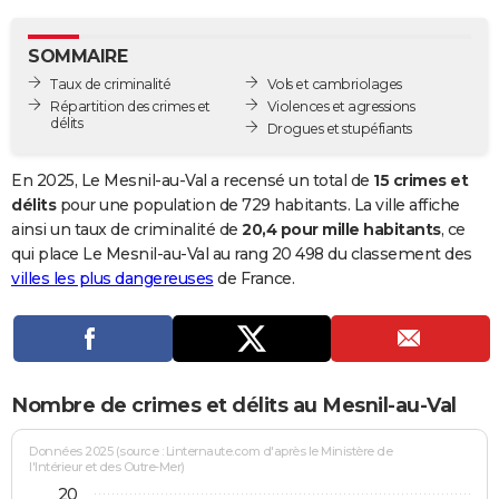
City break
Voyage de noces
Climat
Destinations
Voyage nature
Forum
+
PHOTO
SOMMAIRE
GUIDES D'ACHAT
Taux de criminalité
Vols et cambriolages
Répartition des crimes et
Violences et agressions
BONS PLANS
délits
Drogues et stupéfiants
CARTE DE VOEUX
En 2025, Le Mesnil-au-Val a recensé un total de
15 crimes et
Carte Bonne année
Carte Pâques
Carte de Noël
Carte Saint-Valentin
Carte d'anniversaire
délits
pour une population de 729 habitants. La ville affiche
DICTIONNAIRE
ainsi un taux de criminalité de
20,4 pour mille habitants
, ce
Biographies
Expressions
Dictionnaire
Citations
Proverbes
qui place Le Mesnil-au-Val au rang 20 498 du classement des
PROGRAMME TV
villes les plus dangereuses
de France.
COPAINS D'AVANT
Se connecter
Collèges
Universités
Service militaire
S'inscrire
Lycées
Primaires
Entreprises
Avis de recherche
AVIS DE DÉCÈS
FORUM
Nombre de crimes et délits au Mesnil-au-Val
Lifestyle
Sport
Television
Cinema
Bricolage
Culture
Auto
Voyage
Données 2025 (source : Linternaute.com d'après le Ministère de
l'Intérieur et des Outre-Mer)
20