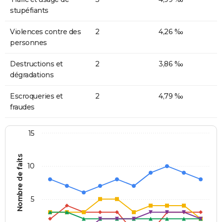
stupéfiants
Violences contre des
2
4,26 ‰
personnes
Destructions et
2
3,86 ‰
dégradations
Escroqueries et
2
4,79 ‰
fraudes
15
Nombre de faits
10
5