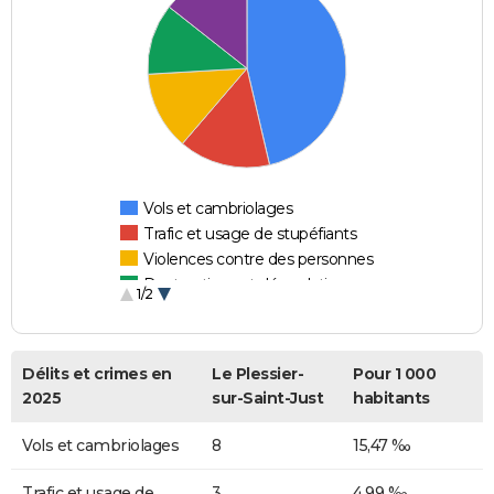
Vols et cambriolages
Trafic et usage de stupéfiants
Violences contre des personnes
Destructions et dégradations
1/2
Escroqueries et fraudes
Délits et crimes en
Le Plessier-
Pour 1 000
2025
sur-Saint-Just
habitants
Vols et cambriolages
8
15,47 ‰
Trafic et usage de
3
4,99 ‰