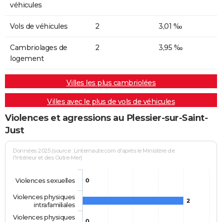
véhicules
Vols de véhicules
2
3,01 ‰
Cambriolages de
2
3,95 ‰
logement
Villes les plus cambriolées
Villes avec le plus de vols de véhicules
Violences et agressions au Plessier-sur-Saint-
Just
Données 2025 (source : Linternaute.com d'après le Ministère de
l'Intérieur et des Outre-Mer)
Violences sexuelles
0
Violences physiques
2
intrafamiliales
Violences physiques
0