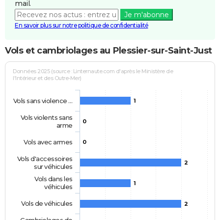
mail.
Je m'abonne
En savoir plus sur notre politique de confidentialité
Vols et cambriolages au Plessier-sur-Saint-Just
Données 2025 (source : Linternaute.com d'après le Ministère de
l'Intérieur et des Outre-Mer)
Vols sans violence …
1
Vols violents sans
0
arme
Vols avec armes
0
Vols d'accessoires
2
sur véhicules
Vols dans les
1
véhicules
Vols de véhicules
2
Cambriolages de