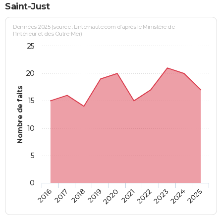
Saint-Just
Données 2025 (source : Linternaute.com d'après le Ministère de
l'Intérieur et des Outre-Mer)
25
20
Nombre de faits
15
10
5
0
2018
2023
2017
2022
2016
2021
2020
2025
2019
2024