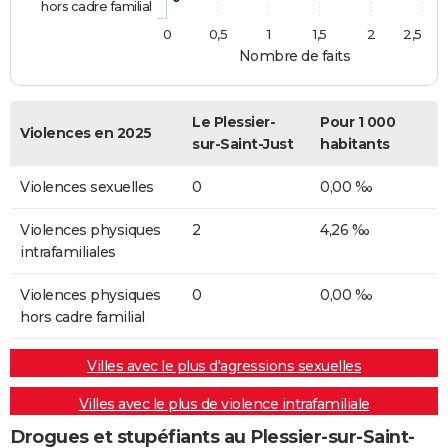
hors cadre familial
0
0,5
1
1,5
2
2,5
Nombre de faits
Le Plessier-
Pour 1 000
Violences en 2025
sur-Saint-Just
habitants
Violences sexuelles
0
0,00 ‰
Violences physiques
2
4,26 ‰
intrafamiliales
Violences physiques
0
0,00 ‰
hors cadre familial
Villes avec le plus d'agressions sexuelles
Villes avec le plus de violence intrafamiliale
Drogues et stupéfiants au Plessier-sur-Saint-