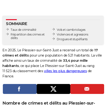
City break
Voyage de noces
Climat
Destinations
Voyage nature
Forum
+
PHOTO
GUIDES D'ACHAT
SOMMAIRE
BONS PLANS
Taux de criminalité
Vols et cambriolages
CARTE DE VOEUX
Répartition des crimes et
Violences et agressions
délits
Drogues et stupéfiants
Carte Bonne année
Carte Pâques
Carte de Noël
Carte Saint-Valentin
Carte d'anniversaire
DICTIONNAIRE
En 2025, Le Plessier-sur-Saint-Just a recensé un total de
17
Biographies
Expressions
Dictionnaire
Citations
Proverbes
PROGRAMME TV
crimes et délits
pour une population de 521 habitants. La ville
affiche ainsi un taux de criminalité de
33,4 pour mille
COPAINS D'AVANT
habitants
, ce qui place Le Plessier-sur-Saint-Just au rang
11 523 du classement des
villes les plus dangereuses
de
Se connecter
Collèges
Universités
Service militaire
S'inscrire
Lycées
Primaires
Entreprises
Avis de recherche
AVIS DE DÉCÈS
France.
FORUM
Lifestyle
Sport
Television
Cinema
Bricolage
Culture
Auto
Voyage
Nombre de crimes et délits au Plessier-sur-