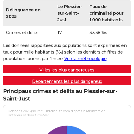
Le Plessier-
Taux de
Délinquance en
sur-Saint-
criminalité pour
2025
Just
1 000 habitants
Crimes et délits
17
33,38 ‰
Les données rapportées aux populations sont exprimées en
taux pour mille habitants (‰) selon les dernièrs chiffres de
population fournis par l'Insee.
Voir la méthodologie
.
Villes les plus dangereuses
Départements les plus dangereux
Principaux crimes et délits au Plessier-sur-
Saint-Just
Données 2025 (source : Linternaute.com d'après le Ministère de
l'Intérieur et des Outre-Mer)