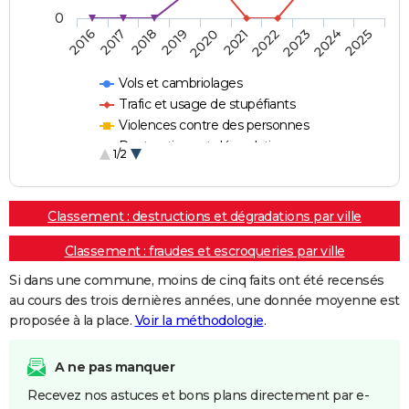
0
2018
2023
2017
2022
2016
2021
2020
2025
2019
2024
Vols et cambriolages
Trafic et usage de stupéfiants
Violences contre des personnes
Destructions et dégradations
1/2
Escroqueries et fraudes
Classement : destructions et dégradations par ville
Classement : fraudes et escroqueries par ville
Si dans une commune, moins de cinq faits ont été recensés
au cours des trois dernières années, une donnée moyenne est
proposée à la place.
Voir la méthodologie
.
A ne pas manquer
Recevez nos astuces et bons plans directement par e-