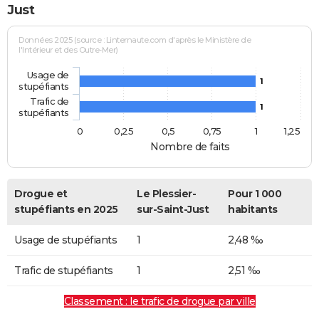
Just
Données 2025 (source : Linternaute.com d'après le Ministère de
l'Intérieur et des Outre-Mer)
Usage de
1
stupéfiants
Trafic de
1
stupéfiants
0
0,25
0,5
0,75
1
1,25
Nombre de faits
Drogue et
Le Plessier-
Pour 1 000
stupéfiants en 2025
sur-Saint-Just
habitants
Usage de stupéfiants
1
2,48 ‰
Trafic de stupéfiants
1
2,51 ‰
Classement : le trafic de drogue par ville