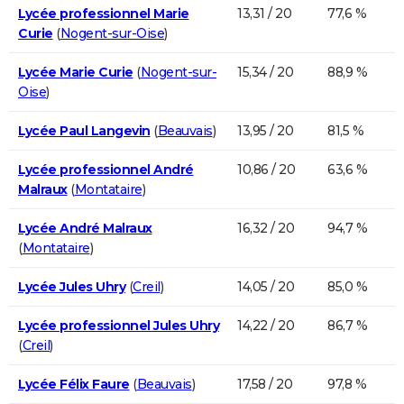
Lycée professionnel Marie
13,31 / 20
77,6 %
Curie
(
Nogent-sur-Oise
)
Lycée Marie Curie
(
Nogent-sur-
15,34 / 20
88,9 %
Oise
)
Lycée Paul Langevin
(
Beauvais
)
13,95 / 20
81,5 %
Lycée professionnel André
10,86 / 20
63,6 %
Malraux
(
Montataire
)
Lycée André Malraux
16,32 / 20
94,7 %
(
Montataire
)
Lycée Jules Uhry
(
Creil
)
14,05 / 20
85,0 %
Lycée professionnel Jules Uhry
14,22 / 20
86,7 %
(
Creil
)
Lycée Félix Faure
(
Beauvais
)
17,58 / 20
97,8 %