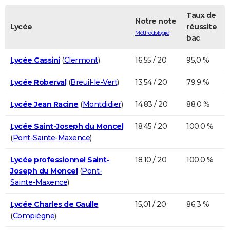
Taux de
Notre note
Lycée
réussite
Méthodologie
bac
Lycée Cassini
(
Clermont
)
16,55 / 20
95,0 %
Lycée Roberval
(
Breuil-le-Vert
)
13,54 / 20
79,9 %
Lycée Jean Racine
(
Montdidier
)
14,83 / 20
88,0 %
Lycée Saint-Joseph du Moncel
18,45 / 20
100,0 %
(
Pont-Sainte-Maxence
)
Lycée professionnel Saint-
18,10 / 20
100,0 %
Joseph du Moncel
(
Pont-
Sainte-Maxence
)
Lycée Charles de Gaulle
15,01 / 20
86,3 %
(
Compiègne
)