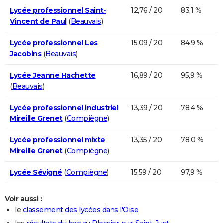
Lycée professionnel Saint-
12,76 / 20
83,1 %
Vincent de Paul
(
Beauvais
)
Lycée professionnel Les
15,09 / 20
84,9 %
Jacobins
(
Beauvais
)
Lycée Jeanne Hachette
16,89 / 20
95,9 %
(
Beauvais
)
Lycée professionnel industriel
13,39 / 20
78,4 %
Mireille Grenet
(
Compiègne
)
Lycée professionnel mixte
13,35 / 20
78,0 %
Mireille Grenet
(
Compiègne
)
Lycée Sévigné
(
Compiègne
)
15,59 / 20
97,9 %
Voir aussi :
le
classement des lycées dans l'Oise
les
résultats du bac au Plessier-sur-Saint-Just