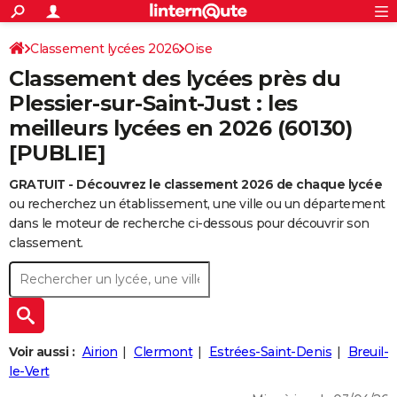
ACTUALITÉS
Connexion
S'inscrire
Classement lycées 2026
Oise
Rechercher
Société
Education
Villes
Politique
Faits Divers
Monde
+
SPORT
Classement des lycées près du
Football
Cyclisme
Forum
Coupe du monde 2026
Tennis
Rugby
CULTURE
Plessier-sur-Saint-Just : les
meilleurs lycées en 2026 (60130)
TNT
Cinéma
Musique
Programme TV
Streaming
Sorties cinéma
+
FINANCE
[PUBLIE]
Impôts
Immobilier
Banque
Crédit
Retraite
Epargne
Risques naturels par ville
Assurance
AUTO
GRATUIT - Découvrez le classement 2026 de chaque lycée
Réserver un essai
Berlines
Forum auto
Essais
Citadines
SUV
+
HIGH-TECH
ou recherchez un établissement, une ville ou un département
dans le moteur de recherche ci-dessous pour découvrir son
Meilleur smartphone
Ordinateurs
Guide high-tech
Mobiles
Internet
Jeux vidéo
+
BRICOLAGE
classement.
Aménagement intérieur
Cuisine
Jardinage
+
Forum
Extérieur
Salle de bains
Rangement
WEEK-END
Escapades
Expositions
Week-end nature
Guides de France
Patrimoine
Musées
+
LIFESTYLE
Bien-être
Mode
+
Art de vivre
Loisirs
Modes de vie
SANTE
Voir aussi :
Airion
Clermont
Estrées-Saint-Denis
Breuil-
le-Vert
Guide de la santé
Médicaments
+
Alimentation
Maladies
Sommeil
VOYAGE