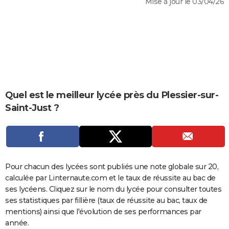
Mise à jour le 03/04/26
City break
Voyage de noces
Climat
Destinations
Voyage nature
Forum
+
PHOTO
GUIDES D'ACHAT
BONS PLANS
CARTE DE VOEUX
Carte Bonne année
Carte Pâques
Carte de Noël
Carte Saint-Valentin
Carte d'anniversaire
Quel est le meilleur lycée près du Plessier-sur-
DICTIONNAIRE
Saint-Just ?
Biographies
Expressions
Dictionnaire
Citations
Proverbes
PROGRAMME TV
COPAINS D'AVANT
Se connecter
Collèges
Universités
Service militaire
S'inscrire
Lycées
Primaires
Entreprises
Avis de recherche
AVIS DE DÉCÈS
Pour chacun des lycées sont publiés une note globale sur 20,
calculée par Linternaute.com et le taux de réussite au bac de
FORUM
ses lycéens. Cliquez sur le nom du lycée pour consulter toutes
Lifestyle
Sport
Television
Cinema
Bricolage
Culture
Auto
Voyage
ses statistiques par fillière (taux de réussite au bac, taux de
mentions) ainsi que l'évolution de ses performances par
année.